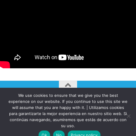
We use cookies to ensure that we give you the best
AUTOGIRO/el giro del arte actual © JAVIER MARTINEZ 2026. All
experience on our website. If you continue to use this site we
Rights Reserved.
will assume that you are happy with it. | Utilizamos cookies
Funciona con
- Diseñado con el
Tema Hueman
para garantizarte la mejor experiencia en nuestro sitio web. Si
continúas navegando, asumiremos que estás de acuerdo con
su uso.
Ok
No
Privacy policy