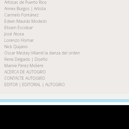
Artistas de Puerto Rico
Annex Burgos | Artista
Carmelo Fontánez
Edwin Maurás Modesti
Elizam Escobar
José Alicea
Lorenzo Homar
Nick Quijano
Oscar Mestey Villamil la danza del orden
Rene Delgado | Diseño
Marnie Pérez Moliere
ACERCA DE AUTOGIRO
CONTACTE AUTOGIRO
EDITOR | EDITORIAL | AUTOGIRO