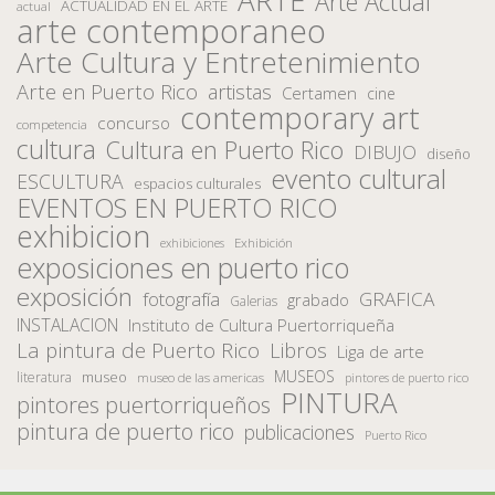
Arte Actual
ACTUALIDAD EN EL ARTE
actual
arte contemporaneo
Arte Cultura y Entretenimiento
Arte en Puerto Rico
artistas
Certamen
cine
contemporary art
concurso
competencia
cultura
Cultura en Puerto Rico
DIBUJO
diseño
evento cultural
ESCULTURA
espacios culturales
EVENTOS EN PUERTO RICO
exhibicion
Exhibición
exhibiciones
exposiciones en puerto rico
exposición
fotografía
GRAFICA
grabado
Galerias
INSTALACION
Instituto de Cultura Puertorriqueña
La pintura de Puerto Rico
Libros
Liga de arte
MUSEOS
museo
literatura
museo de las americas
pintores de puerto rico
PINTURA
pintores puertorriqueños
pintura de puerto rico
publicaciones
Puerto Rico