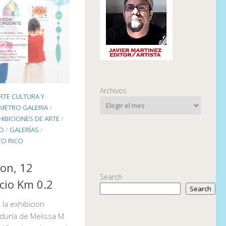
Archivos
RTE CULTURA Y
OMETRO GALERIA
/
HIBICIONES DE ARTE
/
CO
/
GALERÍAS
/
TO RICO
zon, 12
Search
cio Km 0.2
Search
la exhibicion
duría de Melissa M.