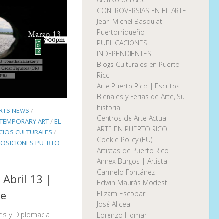
CONTROVERSIAS EN EL ARTE
Jean-Michel Basquiat
Puertorriqueño
PUBLICACIONES
INDEPENDIENTES
Blogs Culturales en Puerto
Rico
Arte Puerto Rico | Escritos
Bienales y Ferias de Arte, Su
historia
RTS NEWS
/
Centros de Arte Actual
TEMPORARY ART
/
EL
ARTE EN PUERTO RICO
CIOS CULTURALES
/
Cookie Policy (EU)
POSICIONES PUERTO
Artistas de Puerto Rico
Annex Burgos | Artista
Carmelo Fontánez
 Abril 13 |
Edwin Maurás Modesti
ce
Elizam Escobar
José Alicea
es y Diplomacia
Lorenzo Homar