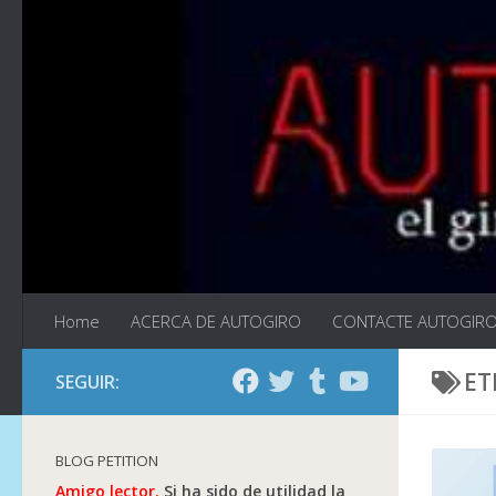
Saltar al contenido
Home
ACERCA DE AUTOGIRO
CONTACTE AUTOGIR
ET
SEGUIR:
BLOG PETITION
Amigo lector.
Si ha sido de utilidad la