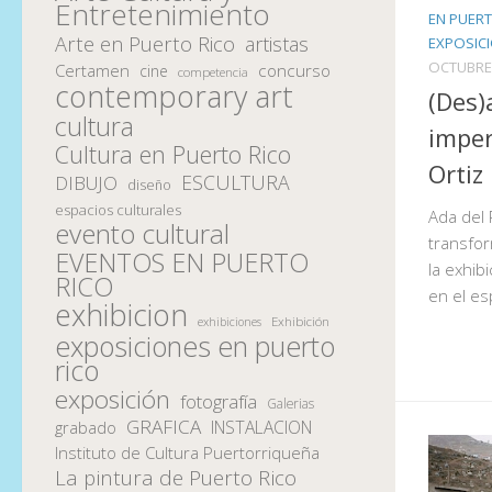
Entretenimiento
EN PUER
Arte en Puerto Rico
artistas
EXPOSIC
OCTUBRE 
Certamen
concurso
cine
competencia
contemporary art
(Des)
cultura
imper
Cultura en Puerto Rico
Ortiz
ESCULTURA
DIBUJO
diseño
espacios culturales
Ada del 
evento cultural
transfor
EVENTOS EN PUERTO
la exhib
RICO
en el es
exhibicion
Exhibición
exhibiciones
exposiciones en puerto
rico
exposición
fotografía
Galerias
GRAFICA
INSTALACION
grabado
Instituto de Cultura Puertorriqueña
La pintura de Puerto Rico