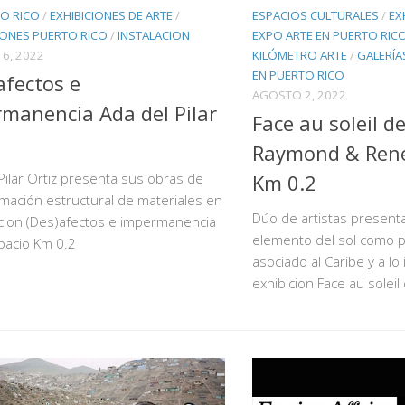
TO RICO
/
EXHIBICIONES DE ARTE
/
ESPACIOS CULTURALES
/
EX
IONES PUERTO RICO
/
INSTALACION
EXPO ARTE EN PUERTO RIC
6, 2022
KILÓMETRO ARTE
/
GALERÍA
EN PUERTO RICO
afectos e
AGOSTO 2, 2022
manencia Ada del Pilar
Face au soleil d
Raymond & René
Pilar Ortiz presenta sus obras de
Km 0.2
mación estructural de materiales en
Dúo de artistas present
icion (Des)afectos e impermanencia
elemento del sol como p
pacio Km 0.2
asociado al Caribe y a lo 
exhibicion Face au soleil