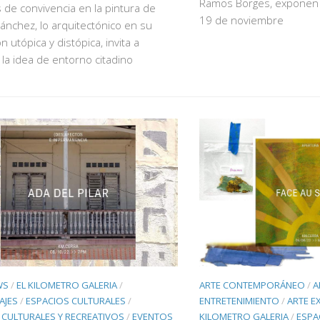
Ramos Borges, exponen 1
 de convivencia en la pintura de
19 de noviembre
Sánchez, lo arquitectónico en su
n utópica y distópica, invita a
 la idea de entorno citadino
WS
/
EL KILOMETRO GALERIA
/
ARTE CONTEMPORÁNEO
/
A
AJES
/
ESPACIOS CULTURALES
/
ENTRETENIMIENTO
/
ARTE E
CULTURALES Y RECREATIVOS
/
EVENTOS
KILOMETRO GALERIA
/
ESPA