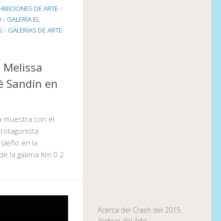
HIBICIONES DE ARTE
/
O
/
GALERÍA EL
S
/
GALERÍAS DE ARTE
e Melissa
 Sandín en
a muestra con el
rotagonista
isleño en la
 de la galeria Km 0.2
Acerca del Crash del 2015
Archivo del Arte