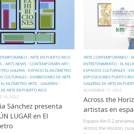
NTEMPORÁNEO
/
ARTE EN PUERTO RICO
ARTE CONTEMPORÁNEO
/
A
S
/
ARTS NEWS
/
CONTEMPORARY ART
/
ENTRETENIMIENTO
/
EL KIL
ETRO GALERIA
/
ESPACIO EL KILÓMETRO
ESPACIOS CULTURALES
/
EX
OS CULTURALES
/
EXHIBICIONES DE ARTE
EXPOSICIONES PUERTO RI
 EL KILÓMETRO ARTE
/
GALERÍAS
/
GALERÍAS DE ARTE EN PUER
 DE ARTE EN PUERTO RICO
NOVIEMBRE 11, 2022
E 10, 2022
Across the Hori
ia Sánchez presenta
artistas en espa
ÚN LUGAR en El
Espacio Km 0.2 presenta 
etro
Across the Horizon, cura