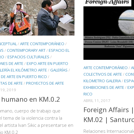
NCEPTUAL
/
ARTE CONTEMPORÁNEO
/
WS
/
CONTEMPORARY ART
/
ESPACIO EL
RO
/
ESPACIOS CULTURALES
/
ONES DE ARTE
/
EXPO ARTE EN PUERTO
ARTE CONTEMPORÁNEO
/
A
LERÍA EL KILÓMETRO ARTE
/
GALERÍAS
/
COLECTIVOS DE ARTE
/
CON
 DE ARTE EN PUERTO RICO
/
KILOMETRO GALERIA
/
ESPA
TAS DE ARTE
/
PROYECTOS DE ARTE
EXHIBICIONES DE ARTE
/
EX
19, 2019
RICO
 humano en KM.0.2
ABRIL 11, 2017
Foreign Affairs |
mano, cuerpo de trabajo que
l tema de la violencia contra la
KM.02 | Santur
el artista Ivan Sikic a presentarse en
Relaciones Internacional
io KM.0.2