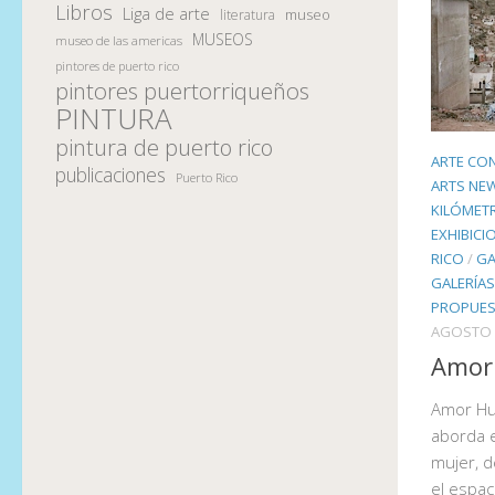
Libros
Liga de arte
museo
literatura
MUSEOS
museo de las americas
pintores de puerto rico
pintores puertorriqueños
PINTURA
pintura de puerto rico
ARTE CO
publicaciones
Puerto Rico
ARTS NE
KILÓMET
EXHIBICI
RICO
/
GA
GALERÍAS
PROPUES
AGOSTO 
Amor
Amor Hu
aborda e
mujer, d
el espac