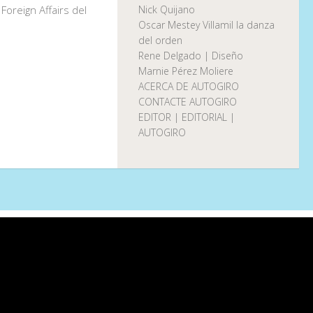
Nick Quijano
Foreign Affairs del
Oscar Mestey Villamil la danza
del orden
Rene Delgado | Diseño
Marnie Pérez Moliere
ACERCA DE AUTOGIRO
CONTACTE AUTOGIRO
EDITOR | EDITORIAL |
AUTOGIRO