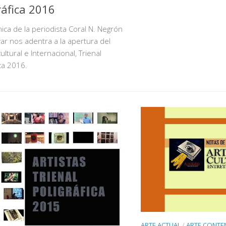
ráfica 2016
ica de la periodista Coral N. Negrón
r nos adentra a la apertura del
ultural e Internacional, Trienal
ica 2016.
ARTE ACTUAL
/
ARTE CONT