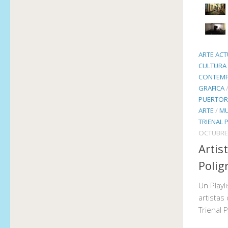
ARTE ACT
CULTURA 
CONTEMP
GRAFICA
PUERTOR
ARTE
/
M
TRIENAL 
OCTUBRE 
Artis
Polig
Un Playl
artistas
Trienal P