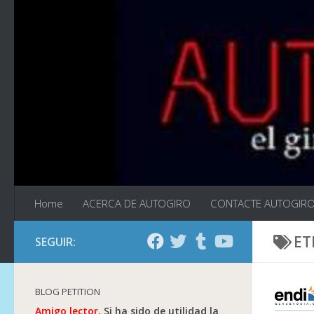
Saltar al contenido
Home
ACERCA DE AUTOGIRO
CONTACTE AUTOGIR
ET
SEGUIR:
BLOG PETITION
Amigo lector.
Si ha sido de utilidad la