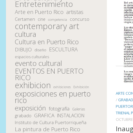
Entretenimiento
Arte en Puerto Rico
artistas
Certamen
concurso
cine
competencia
contemporary art
cultura
Cultura en Puerto Rico
ESCULTURA
DIBUJO
diseño
espacios culturales
evento cultural
EVENTOS EN PUERTO
RICO
exhibicion
Exhibición
exhibiciones
exposiciones en puerto
ARTE CO
rico
/
GRABAD
exposición
PUERTOR
fotografía
Galerias
TRIENAL 
GRAFICA
INSTALACION
grabado
OCTUBRE 
Instituto de Cultura Puertorriqueña
Inaug
La pintura de Puerto Rico