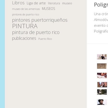
Libros
Liga de arte
Polig
museo
literatura
MUSEOS
museo de las americas
Una crón
pintores de puerto rico
pintores puertorriqueños
Almodóva
PINTURA
evento c
Poligráf
pintura de puerto rico
publicaciones
Puerto Rico