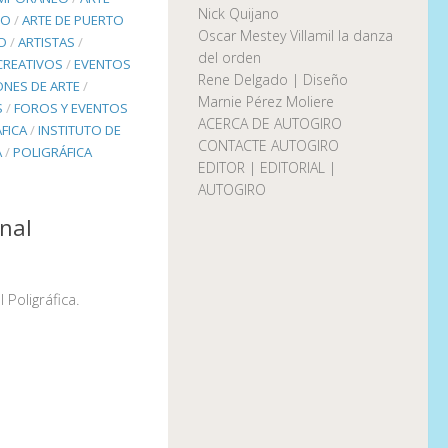
Nick Quijano
TO
/
ARTE DE PUERTO
Oscar Mestey Villamil la danza
O
/
ARTISTAS
/
del orden
CREATIVOS
/
EVENTOS
Rene Delgado | Diseño
ONES DE ARTE
/
Marnie Pérez Moliere
S
/
FOROS Y EVENTOS
ACERCA DE AUTOGIRO
FICA
/
INSTITUTO DE
CONTACTE AUTOGIRO
A
/
POLIGRÁFICA
EDITOR | EDITORIAL |
AUTOGIRO
enal
 Poligráfica.