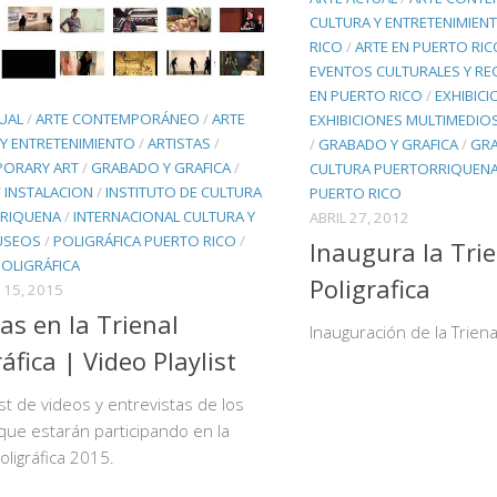
CULTURA Y ENTRETENIMIEN
RICO
/
ARTE EN PUERTO RIC
EVENTOS CULTURALES Y RE
EN PUERTO RICO
/
EXHIBICI
UAL
/
ARTE CONTEMPORÁNEO
/
ARTE
EXHIBICIONES MULTIMEDIO
Y ENTRETENIMIENTO
/
ARTISTAS
/
/
GRABADO Y GRAFICA
/
GRA
ORARY ART
/
GRABADO Y GRAFICA
/
CULTURA PUERTORRIQUEN
/
INSTALACION
/
INSTITUTO DE CULTURA
PUERTO RICO
RIQUENA
/
INTERNACIONAL CULTURA Y
ABRIL 27, 2012
USEOS
/
POLIGRÁFICA PUERTO RICO
/
Inaugura la Tri
POLIGRÁFICA
Poligrafica
15, 2015
tas en la Trienal
Inauguración de la Trienal
ráfica | Video Playlist
ist de videos y entrevistas de los
 que estarán participando en la
oligráfica 2015.