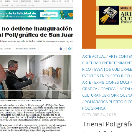
ARTE ACTUAL
/
ARTE CONT
CULTURA Y ENTRETENIMIEN
RICO
/
EVENTOS CULTURALE
EVENTOS EN PUERTO RICO
ARTE
/
EXHIBICIONES MULT
GRAFICA
/
GRAFICA
/
INSTAL
CULTURA PUERTORRIQUEN
/
POLIGRÁFICA PUERTO RIC
POLIGRÁFICA
OCTUBRE 24, 2015
Trienal Poligráf