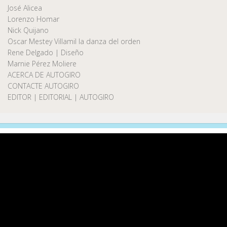
José Alicea
Lorenzo Homar
Nick Quijano
Oscar Mestey Villamil la danza del orden
Rene Delgado | Diseño
Marnie Pérez Moliere
ACERCA DE AUTOGIRO
CONTACTE AUTOGIRO
EDITOR | EDITORIAL | AUTOGIRO