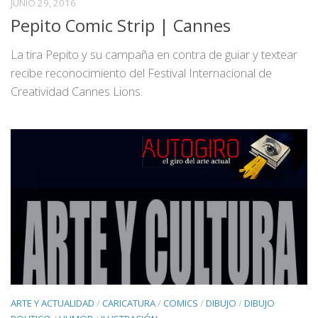
JUNIO 29, 2016
Pepito Comic Strip | Cannes
La tira Pepito y su campaña en contra de guiar y textear
recibe reconocimiento del Festival Internacional de
Creatividad Cannes Lions.
ARTE Y ACTUALIDAD
/
CARICATURA
/
COMICS
/
DIBUJO
/
DIBUJO