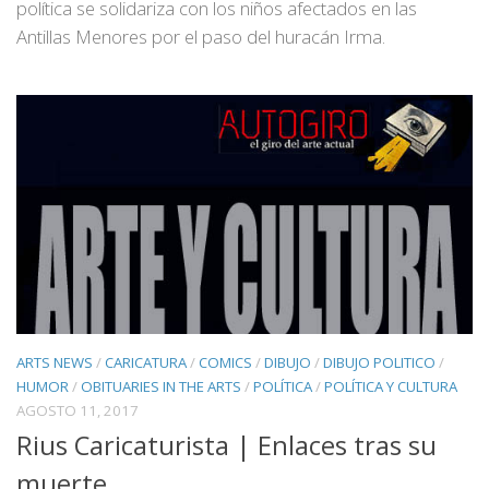
política se solidariza con los niños afectados en las
Antillas Menores por el paso del huracán Irma.
ARTS NEWS
/
CARICATURA
/
COMICS
/
DIBUJO
/
DIBUJO POLITICO
/
HUMOR
/
OBITUARIES IN THE ARTS
/
POLÍTICA
/
POLÍTICA Y CULTURA
AGOSTO 11, 2017
Rius Caricaturista | Enlaces tras su
muerte