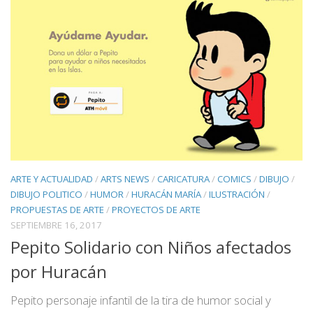
ARTE Y ACTUALIDAD
/
ARTS NEWS
/
CARICATURA
/
COMICS
/
DIBUJO
/
DIBUJO POLITICO
/
HUMOR
/
HURACÁN MARÍA
/
ILUSTRACIÓN
/
PROPUESTAS DE ARTE
/
PROYECTOS DE ARTE
SEPTIEMBRE 16, 2017
Pepito Solidario con Niños afectados
por Huracán
Pepito personaje infantil de la tira de humor social y