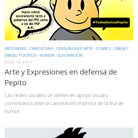
ARTS NEWS
/
CARICATURA
/
CENSURA EN E ARTE
/
COMICS
/
DIBUJO
/
DIBUJO POLITICO
/
HUMOR
/
ILUSTRACIÓN
JULIO 14, 2017
Arte y Expresiones en defensa de
Pepito
Las redes sociales se vierten en apoyo visual y
comentarios ante la cancelación impresa de la tira de
humor.