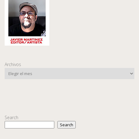
Archivos
Search
Search