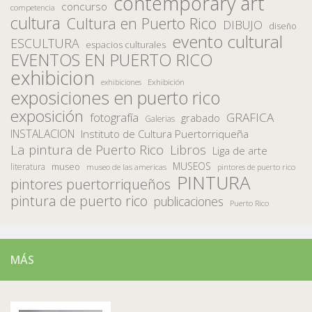
contemporary art
concurso
competencia
cultura
Cultura en Puerto Rico
DIBUJO
diseño
evento cultural
ESCULTURA
espacios culturales
EVENTOS EN PUERTO RICO
exhibicion
Exhibición
exhibiciones
exposiciones en puerto rico
exposición
fotografía
GRAFICA
grabado
Galerias
INSTALACION
Instituto de Cultura Puertorriqueña
La pintura de Puerto Rico
Libros
Liga de arte
MUSEOS
museo
literatura
museo de las americas
pintores de puerto rico
PINTURA
pintores puertorriqueños
pintura de puerto rico
publicaciones
Puerto Rico
MÁS