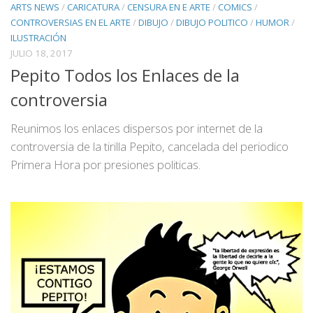
ARTS NEWS
/
CARICATURA
/
CENSURA EN E ARTE
/
COMICS
/
CONTROVERSIAS EN EL ARTE
/
DIBUJO
/
DIBUJO POLITICO
/
HUMOR
/
ILUSTRACIÓN
JULIO 18, 2017
Pepito Todos los Enlaces de la
controversia
Reunimos los enlaces dispersos por internet de la
controversia de la tirilla Pepito, cancelada del periodico
Primera Hora por presiones politicas.