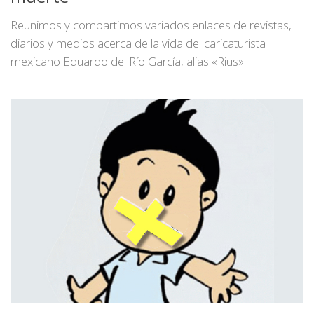
Reunimos y compartimos variados enlaces de revistas,
diarios y medios acerca de la vida del caricaturista
mexicano Eduardo del Río García, alias «Rius».