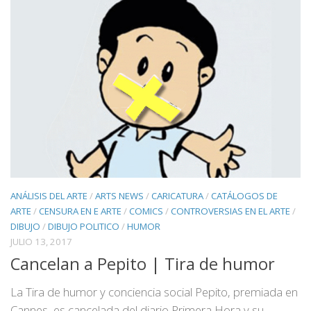
ANÁLISIS DEL ARTE
/
ARTS NEWS
/
CARICATURA
/
CATÁLOGOS DE
ARTE
/
CENSURA EN E ARTE
/
COMICS
/
CONTROVERSIAS EN EL ARTE
/
DIBUJO
/
DIBUJO POLITICO
/
HUMOR
JULIO 13, 2017
Cancelan a Pepito | Tira de humor
La Tira de humor y conciencia social Pepito, premiada en
Cannes, es cancelada del diario Primera Hora y su