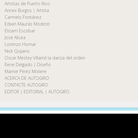
Artistas de Puerto Rico
Annex Burgos | Artista
Carmelo Fontánez
Edwin Maurás Modesti
Elizam Escobar
José Alicea
Lorenzo Homar
Nick Quijano
Oscar Mestey Villamil la danza del orden
Rene Delgado | Diseño
Marnie Pérez Moliere
ACERCA DE AUTOGIRO
CONTACTE AUTOGIRO
EDITOR | EDITORIAL | AUTOGIRO