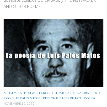
dos libros titulados QUIEN SABE y THE FISTWALKER
AND OTHER POEMS.
ARTISTAS
/
ARTS NEWS
/
LIBROS
/
LITERATURA
/
LITERATURA PUERTO
RICO
/
LUIS PALES MATOS
/
PERSONALIDADES DE ARTE
/
POESÍA
NOVIEMBRE 29, 2015