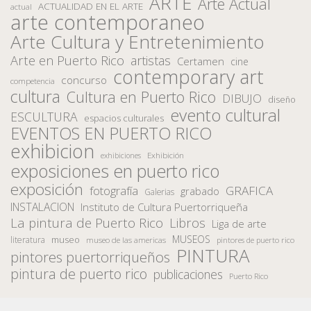
ARTE
Arte Actual
ACTUALIDAD EN EL ARTE
actual
arte contemporaneo
Arte Cultura y Entretenimiento
Arte en Puerto Rico
artistas
Certamen
cine
contemporary art
concurso
competencia
cultura
Cultura en Puerto Rico
DIBUJO
diseño
evento cultural
ESCULTURA
espacios culturales
EVENTOS EN PUERTO RICO
exhibicion
Exhibición
exhibiciones
exposiciones en puerto rico
exposición
fotografía
GRAFICA
grabado
Galerias
INSTALACION
Instituto de Cultura Puertorriqueña
La pintura de Puerto Rico
Libros
Liga de arte
MUSEOS
museo
literatura
museo de las americas
pintores de puerto rico
PINTURA
pintores puertorriqueños
pintura de puerto rico
publicaciones
Puerto Rico