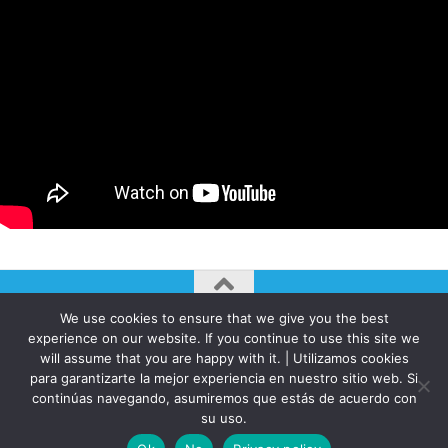
We use cookies to ensure that we give you the best
AUTOGIRO/el giro del arte actual © JAVIER MARTINEZ 2026. All
experience on our website. If you continue to use this site we
Rights Reserved.
will assume that you are happy with it. | Utilizamos cookies
para garantizarte la mejor experiencia en nuestro sitio web. Si
Funciona con
- Diseñado con el
Tema Hueman
continúas navegando, asumiremos que estás de acuerdo con
su uso.