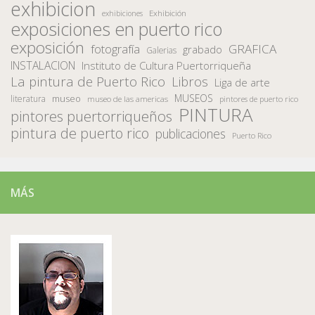
exhibicion
Exhibición
exhibiciones
exposiciones en puerto rico
exposición
fotografía
GRAFICA
grabado
Galerias
INSTALACION
Instituto de Cultura Puertorriqueña
La pintura de Puerto Rico
Libros
Liga de arte
MUSEOS
museo
literatura
museo de las americas
pintores de puerto rico
PINTURA
pintores puertorriqueños
pintura de puerto rico
publicaciones
Puerto Rico
MÁS