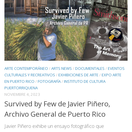
ARTE CONTEMPORÁNEO
/
ARTS NEWS
/
DOCUMENTALES
/
EVENTOS
CULTURALES Y RECREATIVOS
/
EXHIBICIONES DE ARTE
/
EXPO ARTE
EN PUERTO RICO
/
FOTOGRAFÍA
/
INSTITUTO DE CULTURA
PUERTORRIQUENA
NOVIEMBRE 4, 2023
Survived by Few de Javier Piñero,
Archivo General de Puerto Rico
Javier Piñero exhibe un ensayo fotográfico que