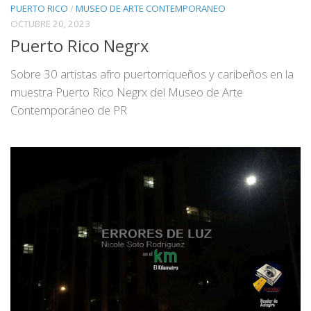
PUERTO RICO
/
MUSEO DE ARTE CONTEMPORANEO
OCTUBRE 20, 2023
Puerto Rico Negrx
Sobre 30 artistas afro puertorriqueños y caribeños en la
muestra Puerto Rico Negrx del Museo de Arte
Contemporáneo de PR