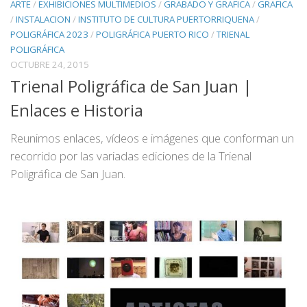
ARTE
/
EXHIBICIONES MULTIMEDIOS
/
GRABADO Y GRAFICA
/
GRAFICA
/
INSTALACION
/
INSTITUTO DE CULTURA PUERTORRIQUENA
/
POLIGRÁFICA 2023
/
POLIGRÁFICA PUERTO RICO
/
TRIENAL
POLIGRÁFICA
OCTUBRE 24, 2015
Trienal Poligráfica de San Juan |
Enlaces e Historia
Reunimos enlaces, vídeos e imágenes que conforman un
recorrido por las variadas ediciones de la Trienal
Poligráfica de San Juan.