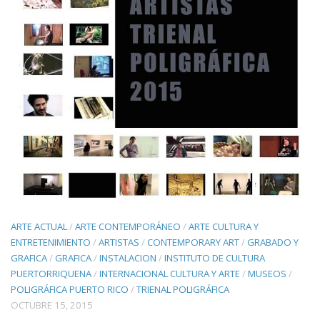
ARTE ACTUAL
/
ARTE CONTEMPORÁNEO
/
ARTE CULTURA Y
ENTRETENIMIENTO
/
ARTISTAS
/
CONTEMPORARY ART
/
GRABADO Y
GRAFICA
/
GRAFICA
/
INSTALACION
/
INSTITUTO DE CULTURA
PUERTORRIQUENA
/
INTERNACIONAL CULTURA Y ARTE
/
MUSEOS
/
POLIGRÁFICA PUERTO RICO
/
TRIENAL POLIGRÁFICA
OCTUBRE 15, 2015