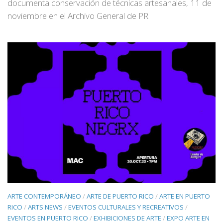
documenta conservación de técnicas artesanales, 11 de
noviembre en el Archivo General de PR
ARTE CONTEMPORÁNEO
/
ARTE DE PUERTO RICO
/
ARTE EN PUERTO
RICO
/
ARTS NEWS
/
EVENTOS CULTURALES Y RECREATIVOS
/
EVENTOS EN PUERTO RICO
/
EXHIBICIONES DE ARTE
/
EXPO ARTE EN