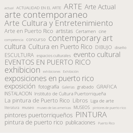
ARTE
Arte Actual
ACTUALIDAD EN EL ARTE
actual
arte contemporaneo
Arte Cultura y Entretenimiento
Arte en Puerto Rico
artistas
Certamen
cine
contemporary art
concurso
competencia
cultura
Cultura en Puerto Rico
DIBUJO
diseño
evento cultural
ESCULTURA
espacios culturales
EVENTOS EN PUERTO RICO
exhibicion
Exhibición
exhibiciones
exposiciones en puerto rico
exposición
fotografía
GRAFICA
grabado
Galerias
INSTALACION
Instituto de Cultura Puertorriqueña
La pintura de Puerto Rico
Libros
Liga de arte
MUSEOS
museo
literatura
museo de las americas
pintores de puerto rico
PINTURA
pintores puertorriqueños
pintura de puerto rico
publicaciones
Puerto Rico