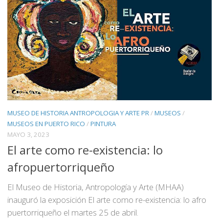
MUSEO DE HISTORIA ANTROPOLOGIA Y ARTE PR
/
MUSEOS
/
MUSEOS EN PUERTO RICO
/
PINTURA
MAYO 3, 2023
El arte como re-existencia: lo
afropuertorriqueño
El Museo de Historia, Antropología y Arte (MHAA)
inauguró la exposición El arte como re-existencia: lo afro
puertorriqueño el martes 25 de abril.