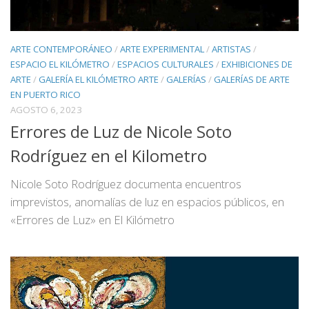
ARTE CONTEMPORÁNEO
/
ARTE EXPERIMENTAL
/
ARTISTAS
/
ESPACIO EL KILÓMETRO
/
ESPACIOS CULTURALES
/
EXHIBICIONES DE
ARTE
/
GALERÍA EL KILÓMETRO ARTE
/
GALERÍAS
/
GALERÍAS DE ARTE
EN PUERTO RICO
AGOSTO 6, 2023
Errores de Luz de Nicole Soto
Rodríguez en el Kilometro
Nicole Soto Rodríguez documenta encuentros
imprevistos, anomalías de luz en espacios públicos, en
«Errores de Luz» en El Kilómetro