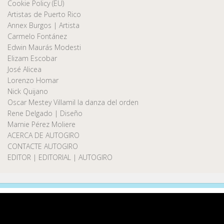
Cookie Policy (EU)
Artistas de Puerto Rico
Annex Burgos | Artista
Carmelo Fontánez
Edwin Maurás Modesti
Elizam Escobar
José Alicea
Lorenzo Homar
Nick Quijano
Oscar Mestey Villamil la danza del orden
Rene Delgado | Diseño
Marnie Pérez Moliere
ACERCA DE AUTOGIRO
CONTACTE AUTOGIRO
EDITOR | EDITORIAL | AUTOGIRO