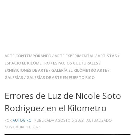
ARTE CONTEMPORÁNEO
/
ARTE EXPERIMENTAL
/
ARTISTAS
/
ESPACIO EL KILÓMETRO
/
ESPACIOS CULTURALES
/
EXHIBICIONES DE ARTE
/
GALERÍA EL KILÓMETRO ARTE
/
GALERÍAS
/
GALERÍAS DE ARTE EN PUERTO RICO
Errores de Luz de Nicole Soto
Rodríguez en el Kilometro
POR
AUTOGIRO
· PUBLICADA
AGOSTO 6, 2023
· ACTUALIZADO
NOVIEMBRE 11, 2025