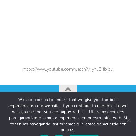
https://www.youtube.com/watch?v=yhuZ-fbibvI
We use cookies to ensure that we give you the best
AUTOGIRO/el giro del arte actual © JAVIER MARTINEZ 2026. All
experience on our website. If you continue to use this site we
Rights Reserved.
will assume that you are happy with it. | Utilizamos cookies
Funciona con
- Diseñado con el
Tema Hueman
para garantizarte la mejor experiencia en nuestro sitio web. Si
continúas navegando, asumiremos que estás de acuerdo con
su uso.