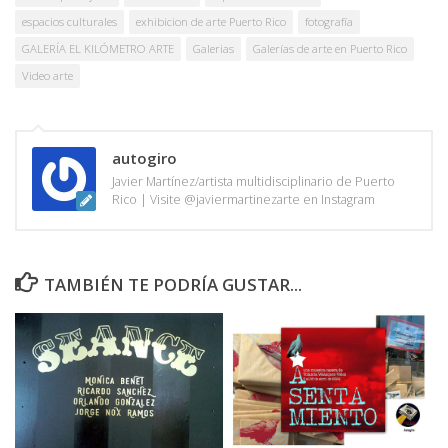
espacios culturales
exhibicion de arte Puerto Rico
fotografía
GALERÍA EL KILÓMETRO ARTE
Galerias
Galerías de arte en Puerto Rico
Video arte
autogiro
Javier Martínez/artista multidisciplinario de Puerto
Rico | Visite @javiermartinezarte en Instagram
TAMBIÉN TE PODRÍA GUSTAR...