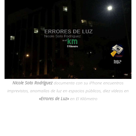
Nicole Soto Rodríguez
documenta con su iPhone encuentros
imprevistos, anomalías de luz en espacios públicos, diez vídeos en
«Errores de Luz»
en El Kilómetro