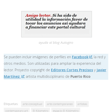
ayuda al blog Autogiro
Se pueden incluir imágenes de perfiles en
Facebook
,
la red y
otros medios. Son utilizadas para ampliar la experiencia del
lector. Proyecto copyright de
Editores Cortes Precisos
y
Javier
Martínez
, artista multidisciplinario de
Puerto Rico
Etiquetas:
arte conceptual
arte contemporaneo
artistas
contemporary art
El Kilometro
espacio El Kilómetro