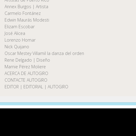
Annex Burgos | Artista
Carmelo Fontánez
Edwin Maurás Modesti
Elizam Escobar
José Alicea
Lorenzo Homar
Nick Quijano
Oscar Mestey Villamil la danza del orden
Rene Delgado | Diseño
Marnie Pérez Moliere
ACERCA DE AUTOGIRO
CONTACTE AUTOGIRO
EDITOR | EDITORIAL | AUTOGIRO