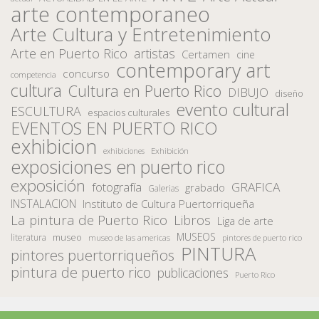
arte contemporaneo
Arte Cultura y Entretenimiento
Arte en Puerto Rico
artistas
Certamen
cine
contemporary art
concurso
competencia
cultura
Cultura en Puerto Rico
DIBUJO
diseño
evento cultural
ESCULTURA
espacios culturales
EVENTOS EN PUERTO RICO
exhibicion
Exhibición
exhibiciones
exposiciones en puerto rico
exposición
fotografía
GRAFICA
grabado
Galerias
INSTALACION
Instituto de Cultura Puertorriqueña
La pintura de Puerto Rico
Libros
Liga de arte
MUSEOS
museo
literatura
museo de las americas
pintores de puerto rico
PINTURA
pintores puertorriqueños
pintura de puerto rico
publicaciones
Puerto Rico