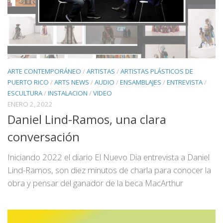
ARTE CONTEMPORÁNEO
/
ARTISTAS
/
ARTISTAS PLÁSTICOS DE
PUERTO RICO
/
ARTS NEWS
/
AUDIO
/
ENSAMBLAJES
/
ENTREVISTA
/
ESCULTURA
/
INSTALACION
/
VIDEO
ENERO 2, 2022
Daniel Lind-Ramos, una clara
conversación
Iniciando 2022 el diario El Nuevo Dia entrevista a Daniel
Lind-Ramos, son diez minutos de charla para conocer la
obra y pensar del ganador de la beca MacArthur