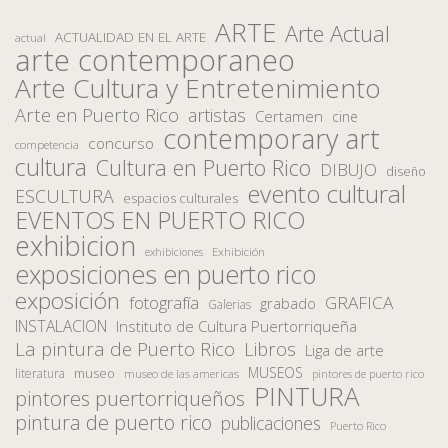
ARTE
Arte Actual
ACTUALIDAD EN EL ARTE
actual
arte contemporaneo
Arte Cultura y Entretenimiento
Arte en Puerto Rico
artistas
Certamen
cine
contemporary art
concurso
competencia
cultura
Cultura en Puerto Rico
DIBUJO
diseño
evento cultural
ESCULTURA
espacios culturales
EVENTOS EN PUERTO RICO
exhibicion
Exhibición
exhibiciones
exposiciones en puerto rico
exposición
fotografía
GRAFICA
grabado
Galerias
INSTALACION
Instituto de Cultura Puertorriqueña
La pintura de Puerto Rico
Libros
Liga de arte
MUSEOS
museo
literatura
museo de las americas
pintores de puerto rico
PINTURA
pintores puertorriqueños
pintura de puerto rico
publicaciones
Puerto Rico