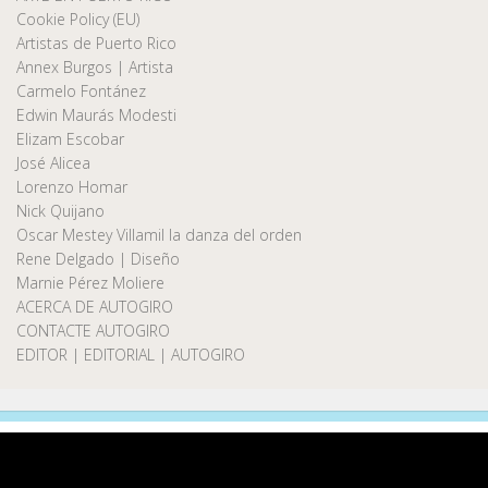
Cookie Policy (EU)
Artistas de Puerto Rico
Annex Burgos | Artista
Carmelo Fontánez
Edwin Maurás Modesti
Elizam Escobar
José Alicea
Lorenzo Homar
Nick Quijano
Oscar Mestey Villamil la danza del orden
Rene Delgado | Diseño
Marnie Pérez Moliere
ACERCA DE AUTOGIRO
CONTACTE AUTOGIRO
EDITOR | EDITORIAL | AUTOGIRO