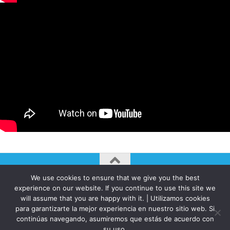
We use cookies to ensure that we give you the best
AUTOGIRO/el giro del arte actual © JAVIER MARTINEZ 2026. All
experience on our website. If you continue to use this site we
Rights Reserved.
will assume that you are happy with it. | Utilizamos cookies
Funciona con
- Diseñado con el
Tema Hueman
para garantizarte la mejor experiencia en nuestro sitio web. Si
continúas navegando, asumiremos que estás de acuerdo con
su uso.