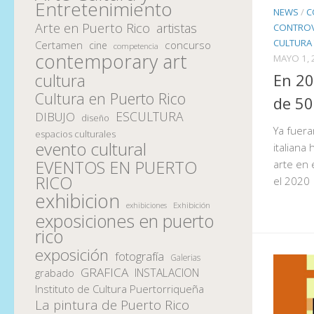
Entretenimiento
NEWS
/
C
Arte en Puerto Rico
artistas
CONTROVE
CULTURA 
Certamen
concurso
cine
competencia
contemporary art
MAYO 1, 
cultura
En 20
Cultura en Puerto Rico
de 50
ESCULTURA
DIBUJO
diseño
Ya fuera
espacios culturales
evento cultural
italiana
EVENTOS EN PUERTO
arte en 
RICO
el 2020
exhibicion
Exhibición
exhibiciones
exposiciones en puerto
rico
exposición
fotografía
Galerias
GRAFICA
INSTALACION
grabado
Instituto de Cultura Puertorriqueña
La pintura de Puerto Rico