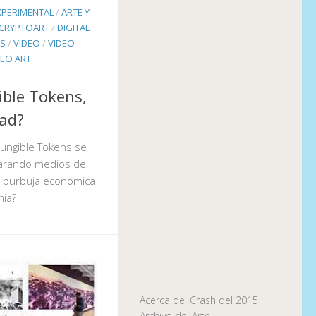
XPERIMENTAL
/
ARTE Y
CRYPTOART
/
DIGITAL
NS
/
VIDEO
/
VIDEO
DEO ART
ble Tokens,
dad?
 Fungible Tokens se
parando medios de
a burbuja económica
mia?
Acerca del Crash del 2015
Archivo del Arte