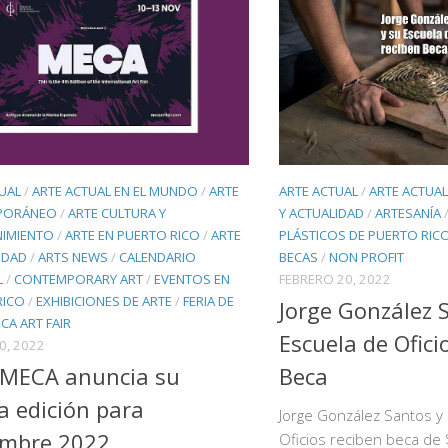
UAL
/
ARTE ACTUAL EN EL MUNDO
/
ARTE
ARTE ACTUAL
/
ARTE ACTUA
PORÁNEO
/
ARTE CULTURA Y
Y ACTUALIDAD
/
ARTESANÍA
NIMIENTO
/
ARTE EN PUERTO RICO
/
ARTE
PLÁSTICOS DE PUERTO RIC
IDAD
/
ARTS NEWS
/
CALENDARIO
BECAS
/
NON PROFIT
L
/
CONTEMPORARY ART
/
EVENTOS EN
FEBRERO 20, 2022
RICO
/
EXHIBICIONES DE ARTE
/
FERIA DE
Jorge González 
CA ART FAIR
Escuela de Ofici
0, 2022
 MECA anuncia su
Beca
a edición para
Jorge González Santos y
embre 2022
Oficios reciben beca de 