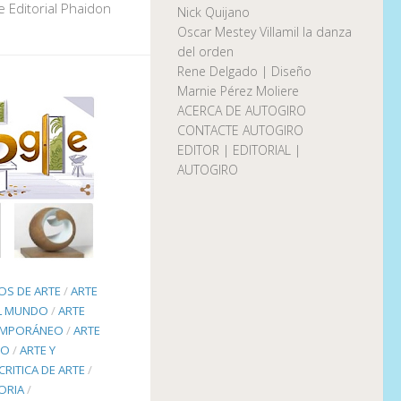
e Editorial Phaidon
Nick Quijano
Oscar Mestey Villamil la danza
del orden
Rene Delgado | Diseño
Marnie Pérez Moliere
ACERCA DE AUTOGIRO
CONTACTE AUTOGIRO
EDITOR | EDITORIAL |
AUTOGIRO
OS DE ARTE
/
ARTE
EL MUNDO
/
ARTE
EMPORÁNEO
/
ARTE
TO
/
ARTE Y
CRITICA DE ARTE
/
ORIA
/