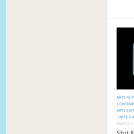
ARTE ACT
CONTEM
ARTE EXP
/
ARTE Y 
ENERO 14
Shit 