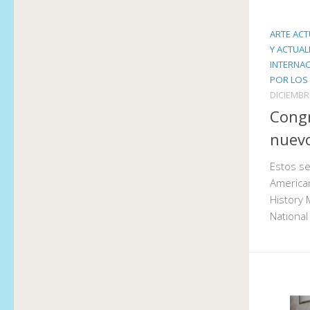
ARTE ACT
Y ACTUAL
INTERNA
POR LOS
DICIEMBR
Congr
nuev
Estos se
America
History
National