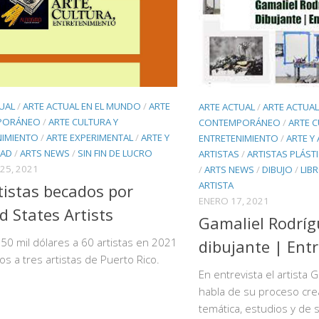
UAL
/
ARTE ACTUAL EN EL MUNDO
/
ARTE
ARTE ACTUAL
/
ARTE ACTUA
PORÁNEO
/
ARTE CULTURA Y
CONTEMPORÁNEO
/
ARTE C
NIMIENTO
/
ARTE EXPERIMENTAL
/
ARTE Y
ENTRETENIMIENTO
/
ARTE Y
DAD
/
ARTS NEWS
/
SIN FIN DE LUCRO
ARTISTAS
/
ARTISTAS PLÁST
25, 2021
/
ARTS NEWS
/
DIBUJO
/
LIB
ARTISTA
tistas becados por
ENERO 17, 2021
d States Artists
Gamaliel Rodríg
50 mil dólares a 60 artistas en 2021
dibujante | Entr
los a tres artistas de Puerto Rico.
En entrevista el artista 
habla de su proceso cre
temática, estudios y de s