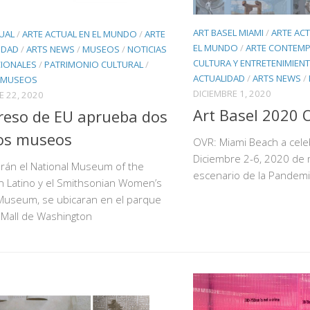
ART BASEL MIAMI
/
ARTE AC
UAL
/
ARTE ACTUAL EN EL MUNDO
/
ARTE
EL MUNDO
/
ARTE CONTEM
IDAD
/
ARTS NEWS
/
MUSEOS
/
NOTICIAS
CULTURA Y ENTRETENIMIEN
CIONALES
/
PATRIMONIO CULTURAL
/
ACTUALIDAD
/
ARTS NEWS
/
 MUSEOS
DICIEMBRE 1, 2020
E 22, 2020
Art Basel 2020 
eso de EU aprueba dos
os museos
OVR: Miami Beach a cele
Diciembre 2-6, 2020 de m
rán el National Museum of the
escenario de la Pandemi
n Latino y el Smithsonian Women’s
 Museum, se ubicaran en el parque
 Mall de Washington