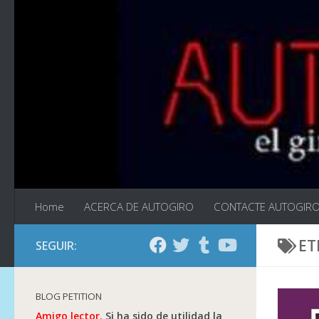
Saltar al contenido
Home
ACERCA DE AUTOGIRO
CONTACTE AUTOGIR
ET
SEGUIR:
BLOG PETITION
Amigo lector.
Si ha sido de utilidad la