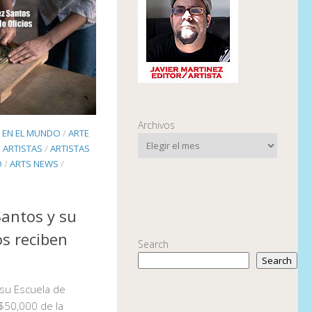
Archivos
L EN EL MUNDO
/
ARTE
/
ARTISTAS
/
ARTISTAS
O
/
ARTS NEWS
/
Santos y su
os reciben
Search
Search
 su Escuela de
$50,000 de la