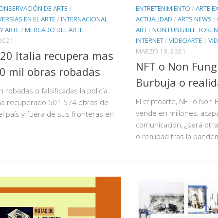
ONSERVACIÓN DE ARTE
/
ENTRETENIMIENTO
/
ARTE E
RSIAS EN EL ARTE
/
INTERNACIONAL
ACTUALIDAD
/
ARTS NEWS
/
Y ARTE
/
MERCADO DEL ARTE
ART
/
NON FUNGIBLE TOKE
2021
INTERNET
/
VIDEOARTE | VI
MARZO 13, 2021
20 Italia recupera mas
NFT o Non Fungi
0 mil obras robadas
Burbuja o reali
n robadas o falsificadas la policía
El criptoarte, NFT ó Non
 ha recuperado 501.574 obras de
vende en millones, aca
el país y fuera de sus fronteras en
comunicación, ¿será otr
o realidad tras la pande