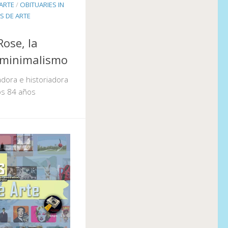
ARTE
/
OBITUARIES IN
S DE ARTE
ose, la
 minimalismo
radora e historiadora
os 84 años