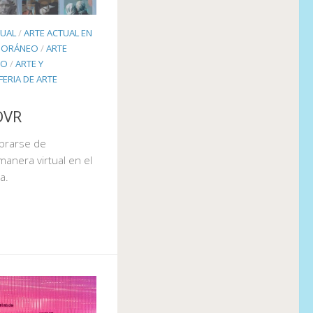
TUAL
/
ARTE ACTUAL EN
PORÁNEO
/
ARTE
TO
/
ARTE Y
FERIA DE ARTE
OVR
brarse de
anera virtual en el
a.