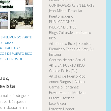
CONTROVERSIAS EN EL ARTE
Jean-Michel Basquiat
Puertorriqueño
PUBLICACIONES
INDEPENDIENTES
Blogs Culturales en Puerto
L EN EL MUNDO
/
ARTE
Rico
ULTURA Y
Arte Puerto Rico | Escritos
 ACTUALIDAD
/
Bienales y Ferias de Arte, Su
ICOS DE PUERTO RICO
historia
ROS
/
LIBROS DE
Centros de Arte Actual
ARTE EN PUERTO RICO
Cookie Policy (EU)
uez,
Artistas de Puerto Rico
Annex Burgos | Artista
evista
Carmelo Fontánez
Edwin Maurás Modesti
Gamaliel Rodríguez
Elizam Escobar
ativo, búsqueda
José Alicea
u inclusión en la
Lorenzo Homar