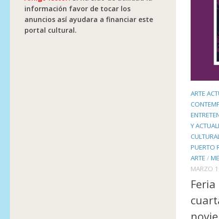
información favor de tocar los
anuncios así ayudara a financiar este
portal cultural.
ARTE ACT
CONTEM
ENTRETE
Y ACTUAL
CULTURA
PUERTO 
ARTE
/
ME
MARZO 1
Feria
cuart
novi