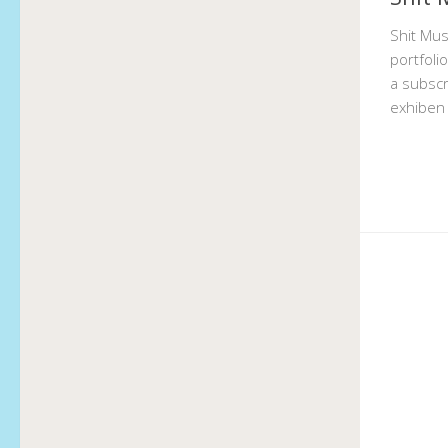
Shit Mus
portfoli
a subscr
exhiben