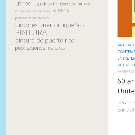
Libros
Liga de arte
museo
literatura
MUSEOS
museo de las americas
pintores de puerto rico
pintores puertorriqueños
PINTURA
pintura de puerto rico
ARTE ACT
publicaciones
Puerto Rico
CONTEM
ENTRETE
ACTUALI
FEBRERO 
60 ar
Unite
beca de 
entre el