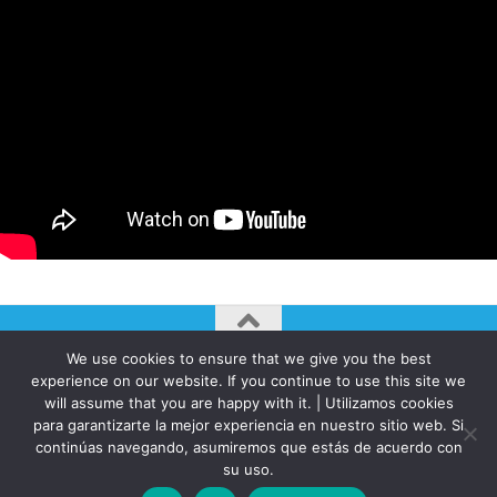
We use cookies to ensure that we give you the best
AUTOGIRO/el giro del arte actual © JAVIER MARTINEZ 2026. All
experience on our website. If you continue to use this site we
Rights Reserved.
will assume that you are happy with it. | Utilizamos cookies
Funciona con
- Diseñado con el
Tema Hueman
para garantizarte la mejor experiencia en nuestro sitio web. Si
continúas navegando, asumiremos que estás de acuerdo con
su uso.