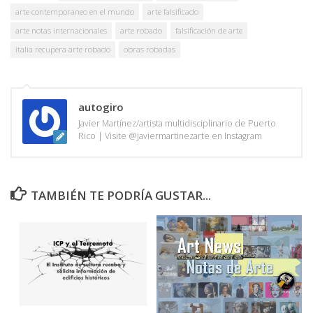
arte contemporaneo en el mundo
arte falsificado
arte notas internacionales
arte robado
falsificación de arte
italia recupera arte robado
obras robadas
autogiro
Javier Martínez/artista multidisciplinario de Puerto
Rico | Visite @javiermartinezarte en Instagram
TAMBIÉN TE PODRÍA GUSTAR...