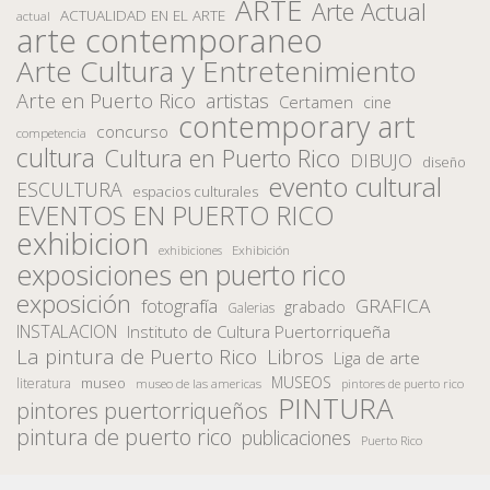
ARTE
Arte Actual
ACTUALIDAD EN EL ARTE
actual
arte contemporaneo
Arte Cultura y Entretenimiento
Arte en Puerto Rico
artistas
Certamen
cine
contemporary art
concurso
competencia
cultura
Cultura en Puerto Rico
DIBUJO
diseño
evento cultural
ESCULTURA
espacios culturales
EVENTOS EN PUERTO RICO
exhibicion
Exhibición
exhibiciones
exposiciones en puerto rico
exposición
fotografía
GRAFICA
grabado
Galerias
INSTALACION
Instituto de Cultura Puertorriqueña
La pintura de Puerto Rico
Libros
Liga de arte
MUSEOS
museo
literatura
museo de las americas
pintores de puerto rico
PINTURA
pintores puertorriqueños
pintura de puerto rico
publicaciones
Puerto Rico