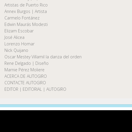
Artistas de Puerto Rico
Annex Burgos | Artista
Carmelo Fontánez
Edwin Maurás Modesti
Elizam Escobar
José Alicea
Lorenzo Homar
Nick Quijano
Oscar Mestey Villamil la danza del orden
Rene Delgado | Diseño
Marnie Pérez Moliere
ACERCA DE AUTOGIRO
CONTACTE AUTOGIRO
EDITOR | EDITORIAL | AUTOGIRO