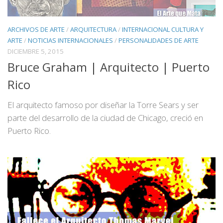
ARCHIVOS DE ARTE
/
ARQUITECTURA
/
INTERNACIONAL CULTURA Y
ARTE
/
NOTICIAS INTERNACIONALES
/
PERSONALIDADES DE ARTE
DICIEMBRE 5, 2015
Bruce Graham | Arquitecto | Puerto
Rico
El arquitecto famoso por diseñar la Torre Sears y ser
parte del desarrollo de la ciudad de Chicago, creció en
Puerto Rico.