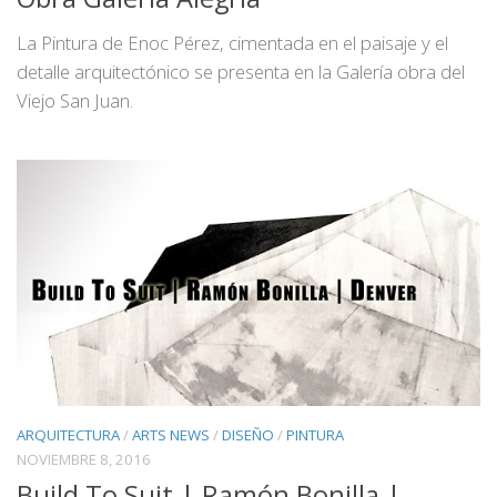
La Pintura de Enoc Pérez, cimentada en el paisaje y el
detalle arquitectónico se presenta en la Galería obra del
Viejo San Juan.
ARQUITECTURA
/
ARTS NEWS
/
DISEÑO
/
PINTURA
NOVIEMBRE 8, 2016
Build To Suit | Ramón Bonilla |