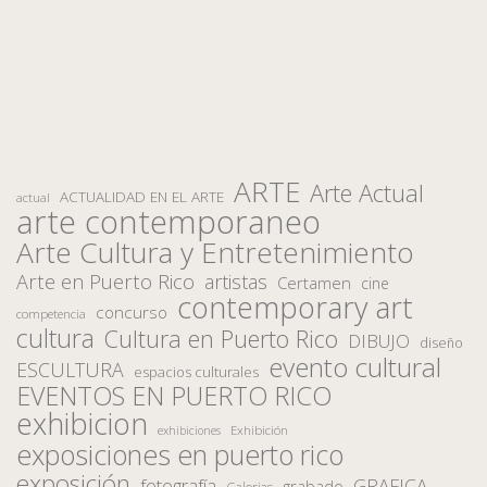
ARTE
Arte Actual
ACTUALIDAD EN EL ARTE
actual
arte contemporaneo
Arte Cultura y Entretenimiento
Arte en Puerto Rico
artistas
Certamen
cine
contemporary art
concurso
competencia
cultura
Cultura en Puerto Rico
DIBUJO
diseño
evento cultural
ESCULTURA
espacios culturales
EVENTOS EN PUERTO RICO
exhibicion
Exhibición
exhibiciones
exposiciones en puerto rico
exposición
fotografía
GRAFICA
grabado
Galerias