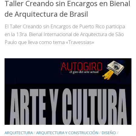
Taller Creando sin Encargos en Bienal
de Arquitectura de Brasil
El Taller Creando sin Encargos de Puerto Rico participa
en la 13ra. Bienal Internacional de Arquitectura de São
Paulo que lleva como tema «Travessias»
ARQUITECTURA
/
ARQUITECTURA Y CONSTRUCCIÓN
/
DISEÑO
/