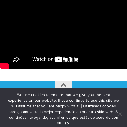
We use cookies to ensure that we give you the best
AUTOGIRO/el giro del arte actual © JAVIER MARTINEZ 2026. All
experience on our website. If you continue to use this site we
Rights Reserved.
will assume that you are happy with it. | Utilizamos cookies
para garantizarte la mejor experiencia en nuestro sitio web. Si
Funciona con
- Diseñado con el
Tema Hueman
continúas navegando, asumiremos que estás de acuerdo con
su uso.