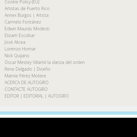
Cookie Policy (EU)
Artistas de Puerto Rico
Annex Burgos | Artista
Carmelo Fontánez
Edwin Maurás Modesti
Elizam Escobar
José Alicea
Lorenzo Homar
Nick Quijano
Oscar Mestey Villamil la danza del orden
Rene Delgado | Diseño
Marnie Pérez Moliere
ACERCA DE AUTOGIRO
CONTACTE AUTOGIRO
EDITOR | EDITORIAL | AUTOGIRO