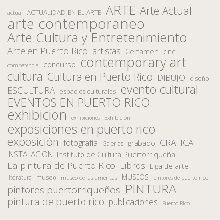
ARTE
Arte Actual
ACTUALIDAD EN EL ARTE
actual
arte contemporaneo
Arte Cultura y Entretenimiento
Arte en Puerto Rico
artistas
Certamen
cine
contemporary art
concurso
competencia
cultura
Cultura en Puerto Rico
DIBUJO
diseño
evento cultural
ESCULTURA
espacios culturales
EVENTOS EN PUERTO RICO
exhibicion
Exhibición
exhibiciones
exposiciones en puerto rico
exposición
fotografía
GRAFICA
grabado
Galerias
INSTALACION
Instituto de Cultura Puertorriqueña
La pintura de Puerto Rico
Libros
Liga de arte
MUSEOS
museo
literatura
museo de las americas
pintores de puerto rico
PINTURA
pintores puertorriqueños
pintura de puerto rico
publicaciones
Puerto Rico