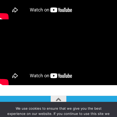
We use cookies to ensure that we give you the best
AUTOGIRO/el giro del arte actual © JAVIER MARTINEZ 2026. All
experience on our website. If you continue to use this site we