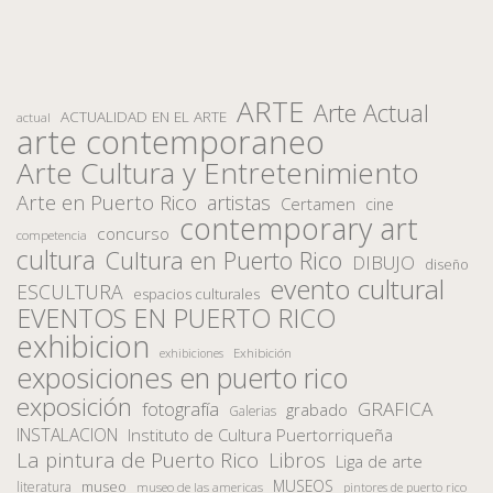
ARTE
Arte Actual
ACTUALIDAD EN EL ARTE
actual
arte contemporaneo
Arte Cultura y Entretenimiento
Arte en Puerto Rico
artistas
Certamen
cine
contemporary art
concurso
competencia
cultura
Cultura en Puerto Rico
DIBUJO
diseño
evento cultural
ESCULTURA
espacios culturales
EVENTOS EN PUERTO RICO
exhibicion
Exhibición
exhibiciones
exposiciones en puerto rico
exposición
fotografía
GRAFICA
grabado
Galerias
INSTALACION
Instituto de Cultura Puertorriqueña
La pintura de Puerto Rico
Libros
Liga de arte
MUSEOS
museo
literatura
museo de las americas
pintores de puerto rico