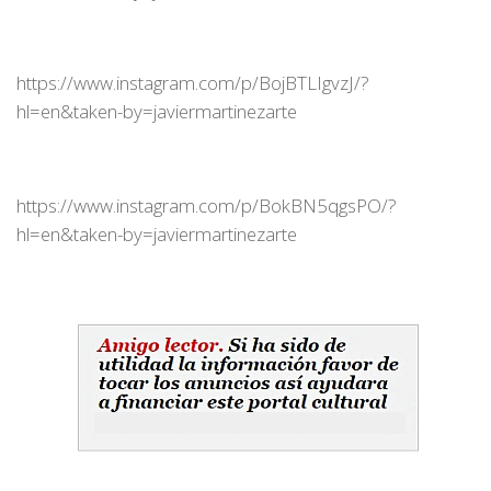
https://www.instagram.com/p/BojBTLIgvzJ/?
hl=en&taken-by=javiermartinezarte
https://www.instagram.com/p/BokBN5qgsPO/?
hl=en&taken-by=javiermartinezarte