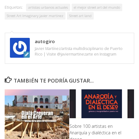
Etiquetas:
artistas urbanos actuales
el mejor street art del mundo
Street Art Imaginary javier martinez
Street art land
autogiro
Javier Martínez/artista multidisciplinario de Puerto
Rico | Visite @javiermartinezarte en Instagram
TAMBIÉN TE PODRÍA GUSTAR...
Sobre 100 artistas en
Anarquía y dialéctica en el