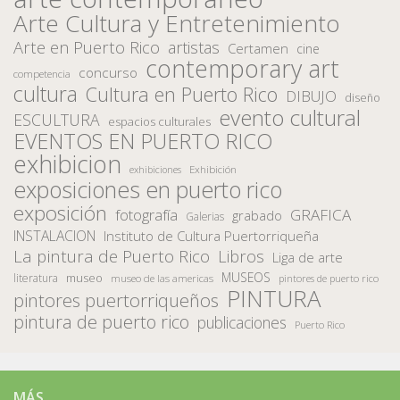
Arte Cultura y Entretenimiento
Arte en Puerto Rico
artistas
Certamen
cine
contemporary art
concurso
competencia
cultura
Cultura en Puerto Rico
DIBUJO
diseño
evento cultural
ESCULTURA
espacios culturales
EVENTOS EN PUERTO RICO
exhibicion
Exhibición
exhibiciones
exposiciones en puerto rico
exposición
fotografía
GRAFICA
grabado
Galerias
INSTALACION
Instituto de Cultura Puertorriqueña
La pintura de Puerto Rico
Libros
Liga de arte
MUSEOS
museo
literatura
museo de las americas
pintores de puerto rico
PINTURA
pintores puertorriqueños
pintura de puerto rico
publicaciones
Puerto Rico
MÁS