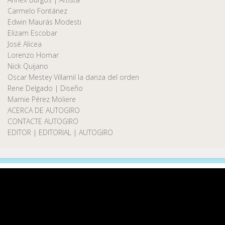
Carmelo Fontánez
Edwin Maurás Modesti
Elizam Escobar
José Alicea
Lorenzo Homar
Nick Quijano
Oscar Mestey Villamil la danza del orden
Rene Delgado | Diseño
Marnie Pérez Moliere
ACERCA DE AUTOGIRO
CONTACTE AUTOGIRO
EDITOR | EDITORIAL | AUTOGIRO