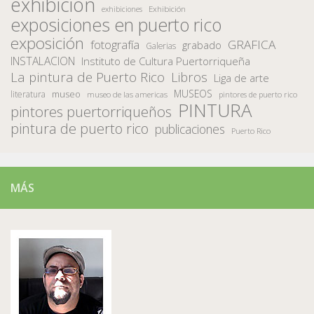
exhibicion
Exhibición
exhibiciones
exposiciones en puerto rico
exposición
fotografía
GRAFICA
grabado
Galerias
INSTALACION
Instituto de Cultura Puertorriqueña
La pintura de Puerto Rico
Libros
Liga de arte
MUSEOS
museo
literatura
museo de las americas
pintores de puerto rico
PINTURA
pintores puertorriqueños
pintura de puerto rico
publicaciones
Puerto Rico
MÁS