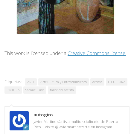
This work is licensed under a
Creative Commons license.
Etiquetas:
ARTE
Arte Cultura y Entretenimiento
artista
ESCULTURA
PINTURA
Samuel Lind
taller del artista
autogiro
Javier Martínez/artista multidisciplinario de Puerto
Rico | Visite @javiermartinezarte en Instagram