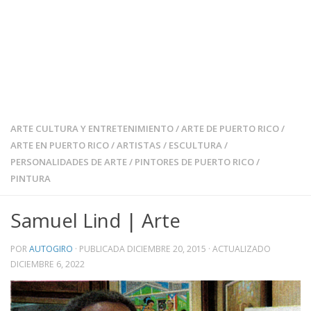
ARTE CULTURA Y ENTRETENIMIENTO
/
ARTE DE PUERTO RICO
/
ARTE EN PUERTO RICO
/
ARTISTAS
/
ESCULTURA
/
PERSONALIDADES DE ARTE
/
PINTORES DE PUERTO RICO
/
PINTURA
Samuel Lind | Arte
POR
AUTOGIRO
· PUBLICADA
DICIEMBRE 20, 2015
· ACTUALIZADO
DICIEMBRE 6, 2022