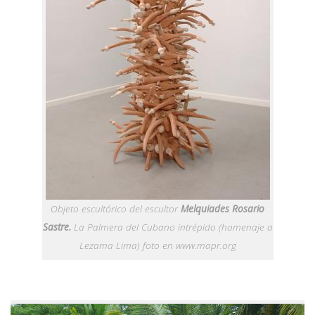
Objeto escultórico del escultor
Melquiades Rosario
Sastre.
La Palmera del Cubano intrépido (homenaje a
Lezama Lima) foto en www.mapr.org