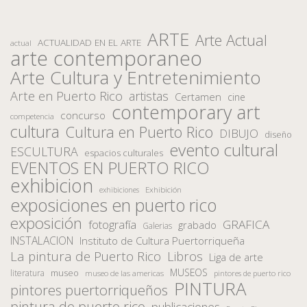
ARTE
Arte Actual
ACTUALIDAD EN EL ARTE
actual
arte contemporaneo
Arte Cultura y Entretenimiento
Arte en Puerto Rico
artistas
Certamen
cine
contemporary art
concurso
competencia
cultura
Cultura en Puerto Rico
DIBUJO
diseño
evento cultural
ESCULTURA
espacios culturales
EVENTOS EN PUERTO RICO
exhibicion
Exhibición
exhibiciones
exposiciones en puerto rico
exposición
fotografía
GRAFICA
grabado
Galerias
INSTALACION
Instituto de Cultura Puertorriqueña
La pintura de Puerto Rico
Libros
Liga de arte
MUSEOS
museo
literatura
museo de las americas
pintores de puerto rico
PINTURA
pintores puertorriqueños
pintura de puerto rico
publicaciones