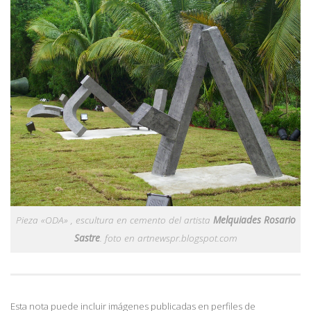
Pieza «ODA» , escultura en cemento del artista
Melquiades Rosario
Sastre
. foto en artnewspr.blogspot.com
Esta nota puede incluir imágenes publicadas en perfiles de