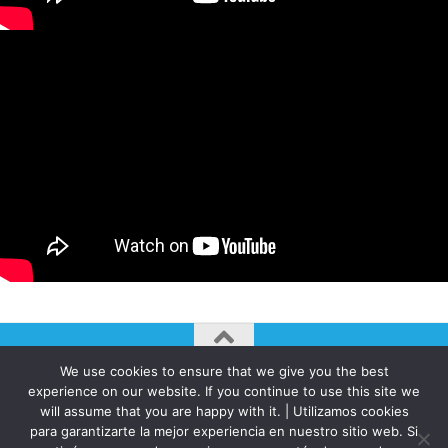
We use cookies to ensure that we give you the best
AUTOGIRO/el giro del arte actual © JAVIER MARTINEZ 2026. All
experience on our website. If you continue to use this site we
Rights Reserved.
will assume that you are happy with it. | Utilizamos cookies
para garantizarte la mejor experiencia en nuestro sitio web. Si
Funciona con
- Diseñado con el
Tema Hueman