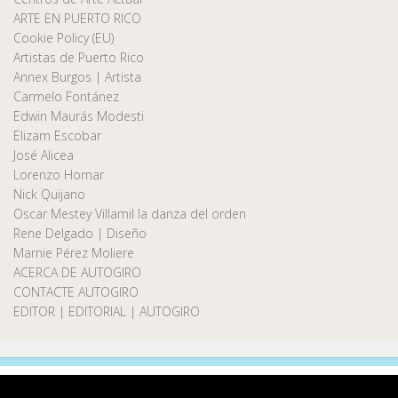
ARTE EN PUERTO RICO
Cookie Policy (EU)
Artistas de Puerto Rico
Annex Burgos | Artista
Carmelo Fontánez
Edwin Maurás Modesti
Elizam Escobar
José Alicea
Lorenzo Homar
Nick Quijano
Oscar Mestey Villamil la danza del orden
Rene Delgado | Diseño
Marnie Pérez Moliere
ACERCA DE AUTOGIRO
CONTACTE AUTOGIRO
EDITOR | EDITORIAL | AUTOGIRO