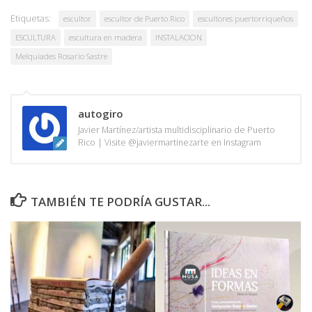
Etiquetas:
escultor
escultor de Puerto Rico
escultores puertorriqueños
ESCULTURA
escultura en madera
INSTALACION
Melquíades Rosario Sastre
autogiro
Javier Martínez/artista multidisciplinario de Puerto
Rico | Visite @javiermartinezarte en Instagram
TAMBIÉN TE PODRÍA GUSTAR...