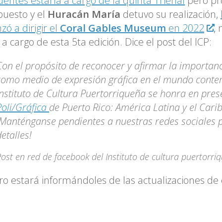
Fuentes estaría a cargo de la quinta Trienal
pero pr
uesto y el
Huracán María
detuvo su realización,
ó a dirigir el
Coral Gables Museum
en 2022
,
 a cargo de esta 5ta edición. Dice el post del ICP:
Con el propósito de reconocer y afirmar la importan
como medio de expresión gráfica en el mundo conte
Instituto de Cultura Puertorriqueña se honra en pres
Poli/Gráfica
de Puerto Rico: América Latina y el Carib
¡Manténganse pendientes a nuestras redes sociales
etalles!
ost en red de facebook del Instituto de cultura puertorri
ro estará informándoles de las actualizaciones de