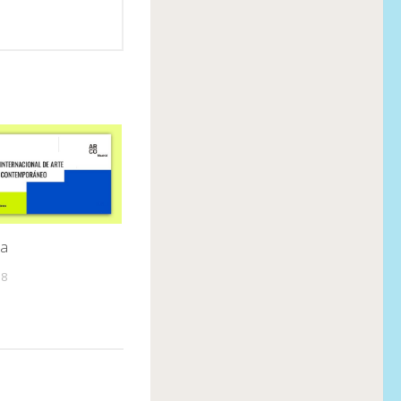
oa
18