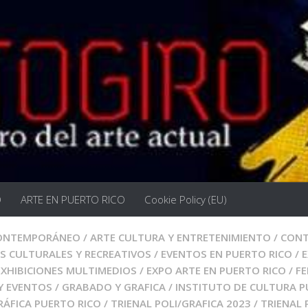
O
ARTE EN PUERTO RICO
Cookie Policy (EU)
CONTEMPORÁNEO
/
ARTE CULTURA Y ENTRETENIMIENTO
/
CONT
S CULTURALES Y RECREATIVOS
/
EVENTOS EN PUERTO RICO
/
E
EXHIBICIONES MULTIMEDIOS
/
EXPO ARTE EN PUERTO RICO
/
FE
Y EVENTOS
/
GRABADO Y GRAFICA
/
INSTITUTO DE CULTURA 
RÁFICA PUERTO RICO
/
TRIENAL POLI/GRAFICA 2023
/
TRIENAL 