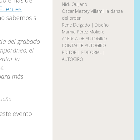
oblemas de
Nick Quijano
Fuentes
Oscar Mestey Villamil la danza
 no sabemos si
del orden
Rene Delgado | Diseño
Marnie Pérez Moliere
ACERCA DE AUTOGIRO
cia del grabado
CONTACTE AUTOGIRO
mporáneo, el
EDITOR | EDITORIAL |
entar la
AUTOGIRO
e.
 para más
queña
 este evento