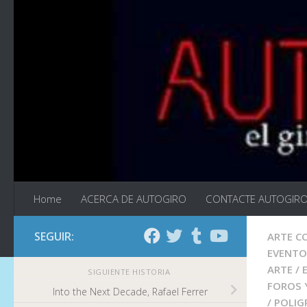
Saltar al contenido
Home
ACERCA DE AUTOGIRO
CONTACTE AUTOGIR
SEGUIR:
ARTE 
EVENTO
ARTE
/
SIGUIENTE HISTORIA
FOROS 
Into the Next Decade, Rafael Ferrer
/
POLIG