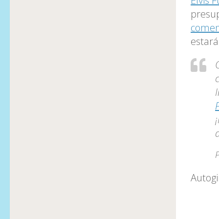
Elvis 
presup
comenz
estará
d
P
Autogi