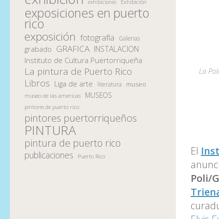
Exhibición
exhibiciones
exposiciones en puerto
rico
exposición
fotografía
Galerias
GRAFICA
INSTALACION
grabado
Instituto de Cultura Puertorriqueña
La pintura de Puerto Rico
La Pol
Libros
Liga de arte
museo
literatura
MUSEOS
museo de las americas
pintores de puerto rico
pintores puertorriqueños
PINTURA
pintura de puerto rico
El
Ins
publicaciones
Puerto Rico
anunci
Poli/G
Triena
curad