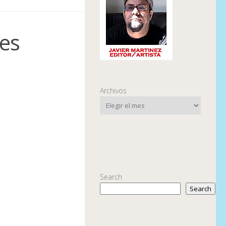
 es
Archivos
Search
Search