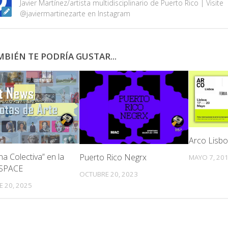
Javier Martínez/artista multidisciplinario de Puerto Rico | Visite
@javiermartinezarte en Instagram
BIÉN TE PODRÍA GUSTAR...
Arco Lisb
na Colectiva” en la
Puerto Rico Negrx
MAYO 7, 20
 SPACE
OCTUBRE 20, 2023
E 20, 2025