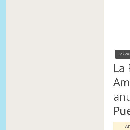
La Poli
La 
Amé
anu
Pue
Ar