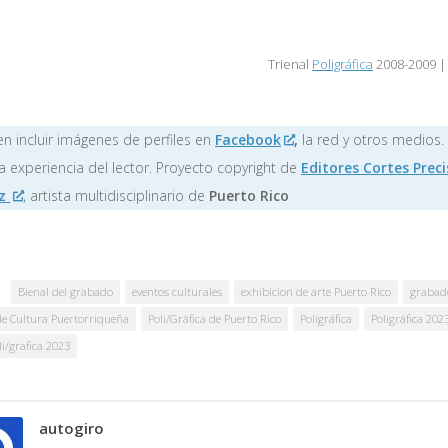
Trienal
Poligráfica
2008-2009 |
n incluir imágenes de perfiles en
Facebook
,
la red y otros medios.
a experiencia del lector. Proyecto copyright de
Editores Cortes Preci
ez
, artista multidisciplinario de
Puerto Rico
Bienal del grabado
eventos culturales
exhibicion de arte Puerto Rico
grabad
 de Cultura Puertorriqueña
Poli/Gráfica de Puerto Rico
Poligráfica
Poligráfica 202
li/grafica 2023
autogiro