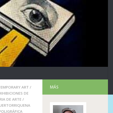
MÁS
EMPORARY ART
/
XHIBICIONES DE
RIA DE ARTE
/
PUERTORRIQUENA
POLIGRÁFICA