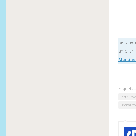
Se puede
ampliar l
Martín
Etiquetas:
Instituto
Trienal po