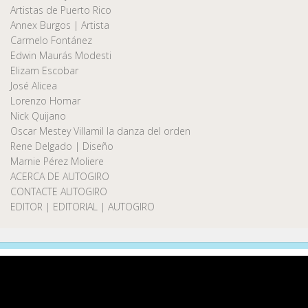
Artistas de Puerto Rico
Annex Burgos | Artista
Carmelo Fontánez
Edwin Maurás Modesti
Elizam Escobar
José Alicea
Lorenzo Homar
Nick Quijano
Oscar Mestey Villamil la danza del orden
Rene Delgado | Diseño
Marnie Pérez Moliere
ACERCA DE AUTOGIRO
CONTACTE AUTOGIRO
EDITOR | EDITORIAL | AUTOGIRO