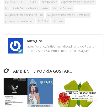
EVENTOS EN PUERTO RICO
exhibiciones
exposiciones en puerto rico
Instituto de Cultura Puertorriqueña
Maribel Canales
Mujeres Artistas de Puerto Rico
Mujeres en las artes de Puerto Rico
pintores de puerto rico
PINTURA
pinturas
autogiro
Javier Martínez/artista multidisciplinario de Puerto
Rico | Visite @javiermartinezarte en Instagram
TAMBIÉN TE PODRÍA GUSTAR...