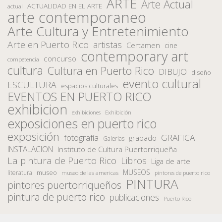
ARTE
Arte Actual
ACTUALIDAD EN EL ARTE
actual
arte contemporaneo
Arte Cultura y Entretenimiento
Arte en Puerto Rico
artistas
Certamen
cine
contemporary art
concurso
competencia
cultura
Cultura en Puerto Rico
DIBUJO
diseño
evento cultural
ESCULTURA
espacios culturales
EVENTOS EN PUERTO RICO
exhibicion
Exhibición
exhibiciones
exposiciones en puerto rico
exposición
fotografía
GRAFICA
grabado
Galerias
INSTALACION
Instituto de Cultura Puertorriqueña
La pintura de Puerto Rico
Libros
Liga de arte
MUSEOS
museo
literatura
museo de las americas
pintores de puerto rico
PINTURA
pintores puertorriqueños
pintura de puerto rico
publicaciones
Puerto Rico