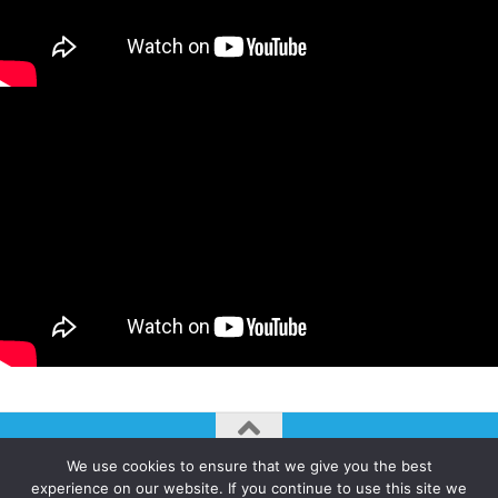
We use cookies to ensure that we give you the best
AUTOGIRO/el giro del arte actual © JAVIER MARTINEZ 2026. All
experience on our website. If you continue to use this site we