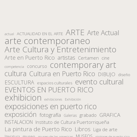
ARTE
Arte Actual
ACTUALIDAD EN EL ARTE
actual
arte contemporaneo
Arte Cultura y Entretenimiento
Arte en Puerto Rico
artistas
Certamen
cine
contemporary art
concurso
competencia
cultura
Cultura en Puerto Rico
DIBUJO
diseño
evento cultural
ESCULTURA
espacios culturales
EVENTOS EN PUERTO RICO
exhibicion
Exhibición
exhibiciones
exposiciones en puerto rico
exposición
fotografía
GRAFICA
grabado
Galerias
INSTALACION
Instituto de Cultura Puertorriqueña
La pintura de Puerto Rico
Libros
Liga de arte
MUSEOS
museo
literatura
museo de las americas
pintores de puerto rico