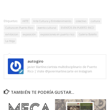
Etiquetas:
ARTE
Arte Cultura y Entretenimiento
colectivo
cultura
Cultura en Puerto Rico
evento cultural
EVENTOS EN PUERTO RICO
exhibicion
exposición
exposiciones en puerto rico
Galeria Botello
La Hoja
autogiro
Javier Martínez/artista multidisciplinario de Puerto
Rico | Visite @javiermartinezarte en Instagram
TAMBIÉN TE PODRÍA GUSTAR...