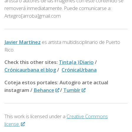
artista o autores de las imágenes con este contenido se
removerá inmediatamente. Puede comunicarse a:
Artegiro[arroba]gmail.com
Javier Martínez
es artista multidisciplinario de
Puerto
Rico.
Check this other sites:
Tinta(a )Diario
/
Crónicaurbana el blog
/
CrónicaUrbana
Coteja estos portales: Autogiro arte actual
instagram /
Behance
/
Tumblr
This work is licensed under a
Creative Commons
license.