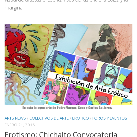
marginal.
ARTS NEWS
/
COLECTIVOS DE ARTE
/
EROTICO
/
FOROS Y EVENTOS
ENERO 21, 2016
Erotismo: Chichaito Convocatoria