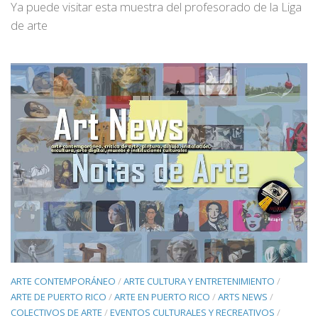
Ya puede visitar esta muestra del profesorado de la Liga
de arte
ARTE CONTEMPORÁNEO
/
ARTE CULTURA Y ENTRETENIMIENTO
/
ARTE DE PUERTO RICO
/
ARTE EN PUERTO RICO
/
ARTS NEWS
/
COLECTIVOS DE ARTE
/
EVENTOS CULTURALES Y RECREATIVOS
/