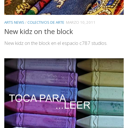
ARTS NEWS
/
COLECTIVOS DE ARTE
MARZO 10, 2011
New kidz on the block
New kidz on the block en el espacio c787 studios.