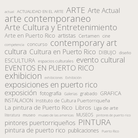
ARTE
Arte Actual
ACTUALIDAD EN EL ARTE
actual
arte contemporaneo
Arte Cultura y Entretenimiento
Arte en Puerto Rico
artistas
Certamen
cine
contemporary art
concurso
competencia
cultura
Cultura en Puerto Rico
DIBUJO
diseño
evento cultural
ESCULTURA
espacios culturales
EVENTOS EN PUERTO RICO
exhibicion
Exhibición
exhibiciones
exposiciones en puerto rico
exposición
fotografía
GRAFICA
grabado
Galerias
INSTALACION
Instituto de Cultura Puertorriqueña
La pintura de Puerto Rico
Libros
Liga de arte
MUSEOS
museo
literatura
museo de las americas
pintores de puerto rico
PINTURA
pintores puertorriqueños
pintura de puerto rico
publicaciones
Puerto Rico