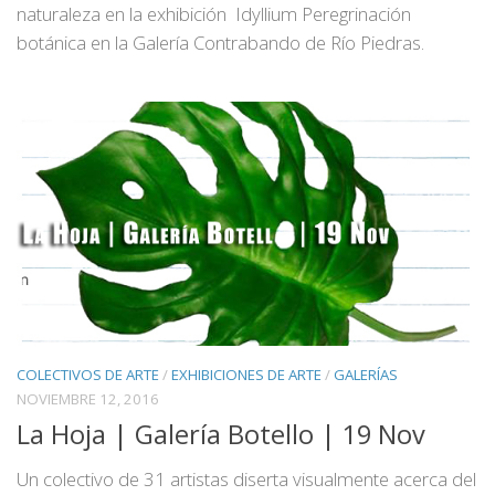
naturaleza en la exhibición Idyllium Peregrinación
botánica en la Galería Contrabando de Río Piedras.
COLECTIVOS DE ARTE
/
EXHIBICIONES DE ARTE
/
GALERÍAS
NOVIEMBRE 12, 2016
La Hoja | Galería Botello | 19 Nov
Un colectivo de 31 artistas diserta visualmente acerca del