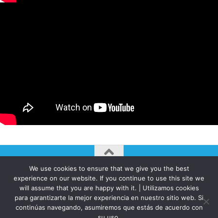
We use cookies to ensure that we give you the best
AUTOGIRO/el giro del arte actual © JAVIER MARTINEZ 2026. All
experience on our website. If you continue to use this site we
Rights Reserved.
will assume that you are happy with it. | Utilizamos cookies
para garantizarte la mejor experiencia en nuestro sitio web. Si
Funciona con
- Diseñado con el
Tema Hueman
continúas navegando, asumiremos que estás de acuerdo con
su uso.