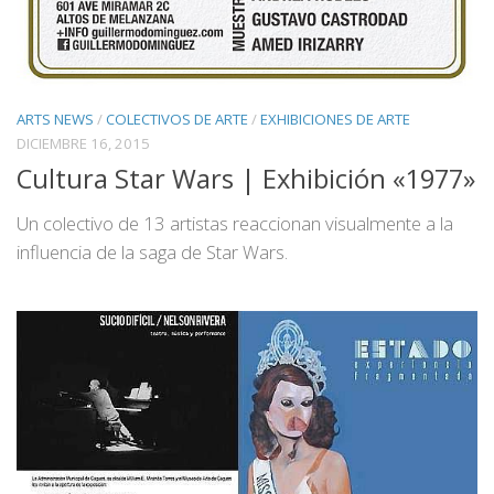
ARTS NEWS
/
COLECTIVOS DE ARTE
/
EXHIBICIONES DE ARTE
DICIEMBRE 16, 2015
Cultura Star Wars | Exhibición «1977»
Un colectivo de 13 artistas reaccionan visualmente a la
influencia de la saga de Star Wars.