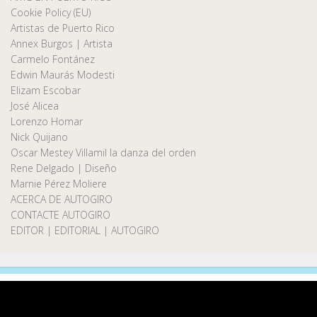
Cookie Policy (EU)
Artistas de Puerto Rico
Annex Burgos | Artista
Carmelo Fontánez
Edwin Maurás Modesti
Elizam Escobar
José Alicea
Lorenzo Homar
Nick Quijano
Oscar Mestey Villamil la danza del orden
Rene Delgado | Diseño
Marnie Pérez Moliere
ACERCA DE AUTOGIRO
CONTACTE AUTOGIRO
EDITOR | EDITORIAL | AUTOGIRO