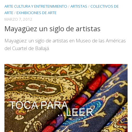
ARTE CULTURA Y ENTRETENIMIENTO
/
ARTISTAS
/
COLECTIVOS DE
ARTE
/
EXHIBICIONES DE ARTE
MARZO 7, 2012
Mayagüez un siglo de artistas
Mayagüez: un siglo de artistas en Museo de las Américas
del Cuartel de Ballajá.