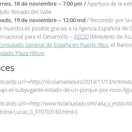
rnes, 18 de noviembre – 7:00 pm /
Apertura de la exhi
Julio Rosado del Valle
bado, 19 de noviembre – 12:00 md
/ Recorrido por la 
a muestra es posible gracias a la Agencia Española de
ernacional para el Desarrollo –
AECID
(Ministerio de Asu
Consulado General de España en Puerto Rico
, el Banc
dado Plaza Hilton
.
aces
tcards url=»http://nicolamariani.es/2014/11/13/entrevist
bajo-el-subyugante-estado-de-un-porque-por-rocio-figu
ntcards url=»http://www.holaciudad.com/vida_y_estilo/
ristina-Lucas_0_970703160.html»]