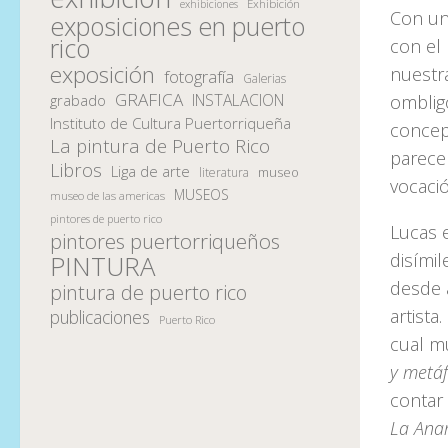
Exhibición
exhibiciones
Con un 
exposiciones en puerto
rico
con el
exposición
nuestr
fotografía
Galerias
GRAFICA
INSTALACION
omblig
grabado
Instituto de Cultura Puertorriqueña
concep
La pintura de Puerto Rico
parece
Libros
Liga de arte
museo
literatura
vocació
MUSEOS
museo de las americas
pintores de puerto rico
Lucas 
pintores puertorriqueños
disími
PINTURA
desde 
pintura de puerto rico
artista
publicaciones
Puerto Rico
cual m
y metá
contar
La Anar