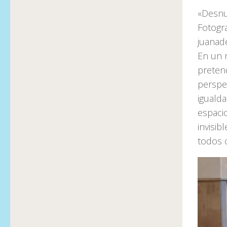
«Desnu
Fotogra
juanad
En un 
pretend
perspe
igualda
espaci
invisib
todos c