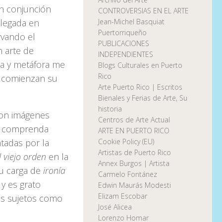
en conjunción
CONTROVERSIAS EN EL ARTE
plegada en
Jean-Michel Basquiat
Puertorriqueño
rvando el
PUBLICACIONES
 arte de
INDEPENDIENTES
ia y metáfora me
Blogs Culturales en Puerto
Rico
e comienzan su
Arte Puerto Rico | Escritos
Bienales y Ferias de Arte, Su
historia
con imágenes
Centros de Arte Actual
 y comprenda
ARTE EN PUERTO RICO
tadas por la
Cookie Policy (EU)
Artistas de Puerto Rico
l viejo orden
en la
Annex Burgos | Artista
su carga de
ironía
Carmelo Fontánez
y es grato
Edwin Maurás Modesti
Elizam Escobar
os sujetos como
José Alicea
Lorenzo Homar