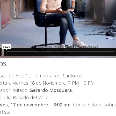
os
eo de Arte Contemporáneo, Santurce
rtura Viernes
18
de Noviembre, 7 PM – 9 PM
ador invitado:
Gerardo Mosquera
.
a Julio Rosado del Valle
eves, 17 de noviembre
– 3:00 pm.
Conversatorio sobre 
rtista.