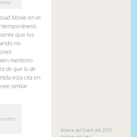
ni.es/
oad Movie en el
Contemporáneos
esente que los
cuando no
iones
ién meritorio
ea de que lo de
rtida esta cita en
see similar
acrilato.
Acerca del Crash del 2015
Archivo del Arte