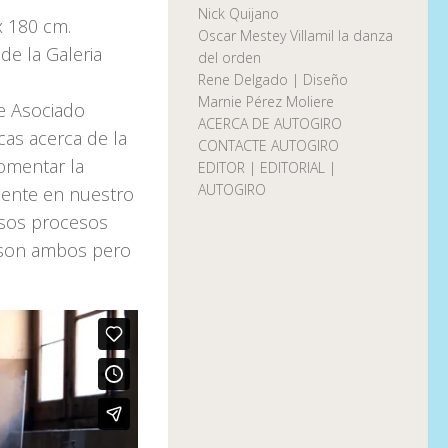
Nick Quijano
x 180 cm.
Oscar Mestey Villamil la danza
 de la Galeria
del orden
Rene Delgado | Diseño
Marnie Pérez Moliere
e Asociado
ACERCA DE AUTOGIRO
cas acerca de la
CONTACTE AUTOGIRO
omentar la
EDITOR | EDITORIAL |
AUTOGIRO
inente en nuestro
esos procesos
al son ambos pero