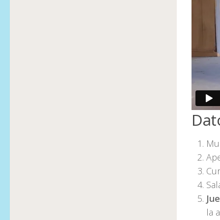
Dat
Mus
Ape
Cur
Sal
Ju
la a