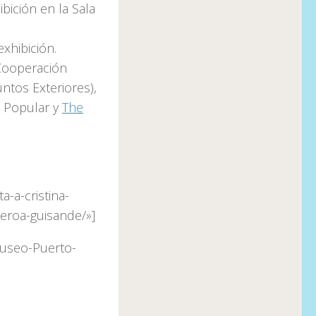
bición en la Sala
exhibición.
 Cooperación
ntos Exteriores),
o Popular y
The
a-a-cristina-
eroa-guisande/»]
Museo-Puerto-