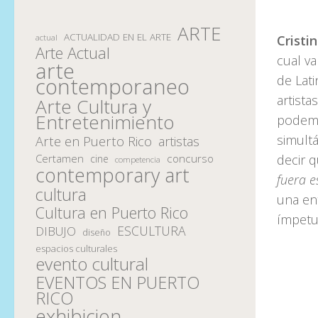
ARTE
ACTUALIDAD EN EL ARTE
Cristi
actual
Arte Actual
cual v
arte
de Lat
contemporaneo
artist
Arte Cultura y
Entretenimiento
podemo
simult
Arte en Puerto Rico
artistas
decir 
Certamen
concurso
cine
competencia
contemporary art
fuera 
cultura
una ent
Cultura en Puerto Rico
ímpetu 
ESCULTURA
DIBUJO
diseño
espacios culturales
evento cultural
EVENTOS EN PUERTO
RICO
exhibicion