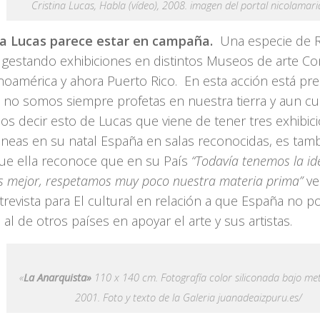
Cristina Lucas, Habla (vídeo), 2008. imagen del portal nicolamaria
na Lucas parece estar en campaña.
Una especie de R
a gestando exhibiciones en distintos Museos de arte 
inoamérica y ahora Puerto Rico. En esta acción está pr
as no somos siempre profetas en nuestra tierra y aun 
s decir esto de Lucas que viene de tener tres exhibic
áneas en su natal España en salas reconocidas, es tamb
que ella reconoce que en su País
“Todavía tenemos la id
es mejor, respetamos muy poco nuestra materia prima”
ve
revista para El cultural en relación a que España no po
al de otros países en apoyar el arte y sus artistas.
«
La Anarquista»
110 x 140 cm. Fotografía color siliconada bajo met
2001. Foto y texto de la Galeria juanadeaizpuru.es/