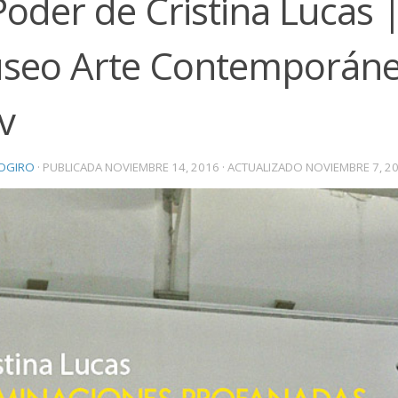
Poder de Cristina Lucas 
seo Arte Contemporáne
v
OGIRO
· PUBLICADA
NOVIEMBRE 14, 2016
· ACTUALIZADO
NOVIEMBRE 7, 2