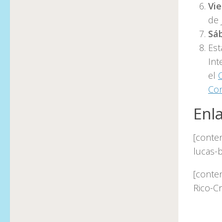
Vie
de 
Sá
Est
Int
el
Con
Enl
[conten
lucas-
[conte
Rico-C