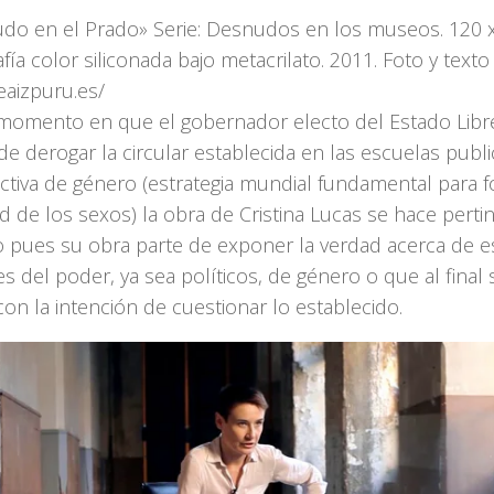
do en el Prado» Serie: Desnudos en los museos. 120 
fía color siliconada bajo metacrilato. 2011. Foto y texto
eaizpuru.es/
momento en que el gobernador electo del Estado Libr
e derogar la circular establecida en las escuelas publi
ctiva de género (estrategia mundial fundamental para f
d de los sexos) la obra de Cristina Lucas se hace pert
o pues su obra parte de exponer la verdad acerca de 
les del poder, ya sea políticos, de género o que al fin
on la intención de cuestionar lo establecido.