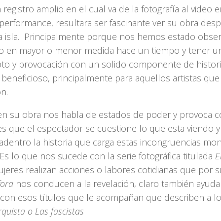
registro amplio en el cual va de la fotografía al video 
 performance, resultara ser fascinante ver su obra des
a isla. Principalmente porque nos hemos estado obse
o en mayor o menor medida hace un tiempo y tener un
to y provocación con un solido componente de histor
 beneficioso, principalmente para aquellos artistas qu
n.
en su obra nos habla de estados de poder y provoca 
les que el espectador se cuestione lo que esta viendo
adentro la historia que carga estas incongruencias mon
. Es lo que nos sucede con la serie fotográfica titulada
E
ujeres realizan acciones o labores cotidianas que por 
fora
nos conducen a la revelación, claro también ayuda 
 con esos títulos que le acompañan que describen a l
quista o Las fascistas