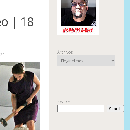
|
o | 18
Archivos
022
Search
Search