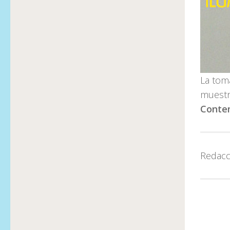
La tom
muest
Conte
Redacc