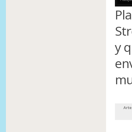
Pl
St
y 
env
mu
Arte