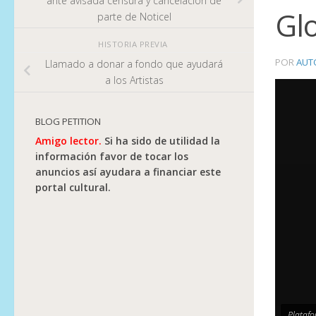
ante avisada censura y cancelación de
Glo
parte de Noticel
HISTORIA PREVIA
POR
AUT
Llamado a donar a fondo que ayudará
a los Artistas
BLOG PETITION
Amigo lector.
Si ha sido de utilidad la
información favor de tocar los
anuncios así ayudara a financiar este
portal cultural.
Platafo