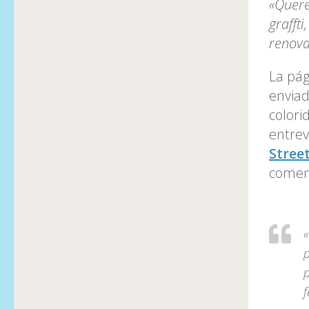
«Quere
grafft
renova
La pág
enviad
colori
entrev
Stree
coment
p
f