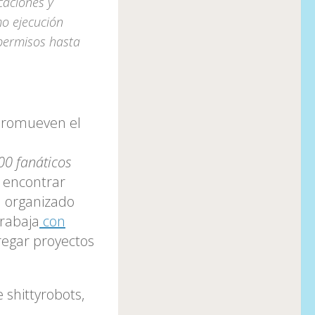
caciones y
mo ejecución
s permisos hasta
 Promueven el
00 fanáticos
a encontrar
n organizado
trabaja
con
regar proyectos
 shittyrobots,