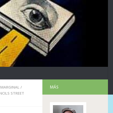
MÁS
 MARGINAL
/
NCILS STREET