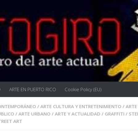
O
ARTE EN PUERTO RICO
Cookie Policy (EU)
CONTEMPORÁNEO
/
ARTE CULTURA Y ENTRETENIMIENTO
/
ARTE
UBLICO
/
ARTE URBANO
/
ARTE Y ACTUALIDAD
/
GRAFFITI
/
STE
TREET ART