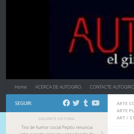
Saltar al contenido
Home
ACERCA DE AUTOGIRO
CONTACTE AUTOGIR
SEGUIR:
ARTE 
ARTE P
ART
/
S
SIGUIENTE HISTORIA
Tira de humor social Pepito renuncia