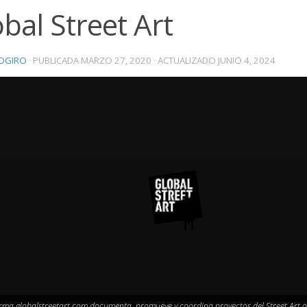
bal Street Art
OGIRO
· PUBLICADA
MARZO 27, 2020
· ACTUALIZADO
JUNIO 4, 2024
rma globalstreetart.com documenta, promueve y coordina proyectos del Street Art 