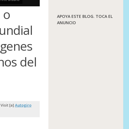
 o
APOYA ESTE BLOG. TOCA EL
ANUNCIO
undial
ágenes
nos del
Visit [a]
Autogiro