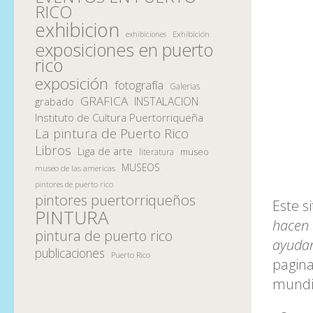
RICO
exhibicion
Exhibición
exhibiciones
exposiciones en puerto
rico
exposición
fotografía
Galerias
GRAFICA
INSTALACION
grabado
Instituto de Cultura Puertorriqueña
La pintura de Puerto Rico
Libros
Liga de arte
museo
literatura
MUSEOS
museo de las americas
pintores de puerto rico
pintores puertorriqueños
Este s
PINTURA
hacen 
pintura de puerto rico
ayudan
publicaciones
Puerto Rico
pagina
mundi