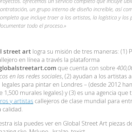
royectos. ofrecemos un servicio completo que incluye ubi
ontratación, un grupo interno de diseño increíble, así co
ompleta que incluye traer a los artistas, la logística y lo
documentar todo el proceso.»
 street art
logra su misión de tres maneras: (1)
allejero en línea a través la plataforma
lobalstreetart.com
que cuenta con sobre
400,0
cos en las redes sociales
, (2) ayudan a los artistas 
legales para pintar en Londres – (desde 2012 ha
 1,500 murales legales) y (3) es una agencia que 
ros y artistas
callejeros de clase mundial para ent
a calidad.
stra isla puedes ver en Global Street Art piezas de
azing-ske, MrJune , kralzo, toxict