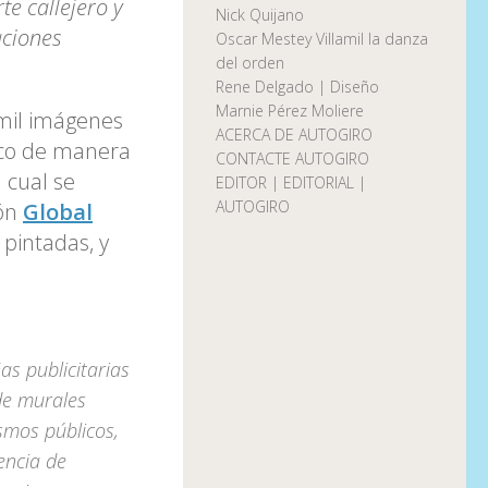
e callejero y
Nick Quijano
aciones
Oscar Mestey Villamil la danza
del orden
Rene Delgado | Diseño
Marnie Pérez Moliere
 mil imágenes
ACERCA DE AUTOGIRO
tico de manera
CONTACTE AUTOGIRO
 cual se
EDITOR | EDITORIAL |
AUTOGIRO
ión
Global
 pintadas, y
s publicitarias
de murales
smos públicos,
cencia de