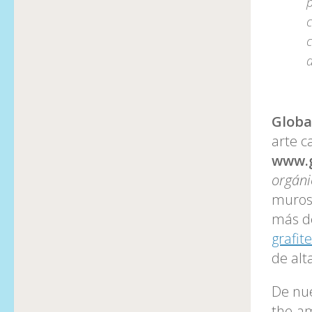
p
c
c
Global
arte c
www.g
orgáni
muros 
más de
grafite
de alt
De nue
the-am