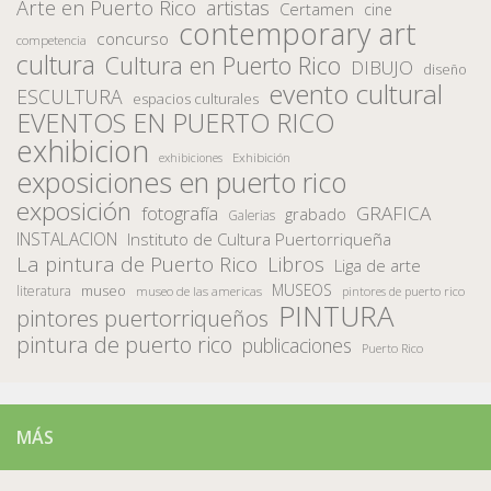
Arte en Puerto Rico
artistas
Certamen
cine
contemporary art
concurso
competencia
cultura
Cultura en Puerto Rico
DIBUJO
diseño
evento cultural
ESCULTURA
espacios culturales
EVENTOS EN PUERTO RICO
exhibicion
Exhibición
exhibiciones
exposiciones en puerto rico
exposición
fotografía
GRAFICA
grabado
Galerias
INSTALACION
Instituto de Cultura Puertorriqueña
La pintura de Puerto Rico
Libros
Liga de arte
MUSEOS
museo
literatura
museo de las americas
pintores de puerto rico
PINTURA
pintores puertorriqueños
pintura de puerto rico
publicaciones
Puerto Rico
MÁS