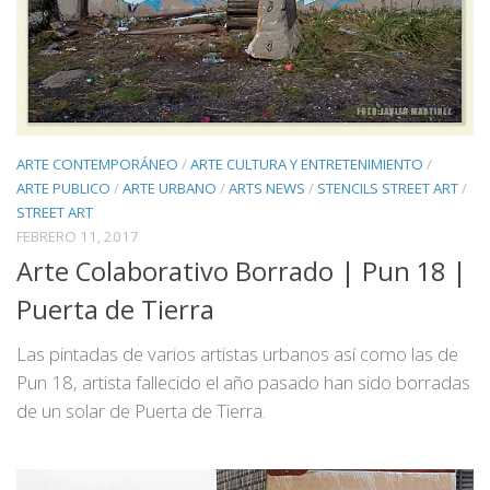
ARTE CONTEMPORÁNEO
/
ARTE CULTURA Y ENTRETENIMIENTO
/
ARTE PUBLICO
/
ARTE URBANO
/
ARTS NEWS
/
STENCILS STREET ART
/
STREET ART
FEBRERO 11, 2017
Arte Colaborativo Borrado | Pun 18 |
Puerta de Tierra
Las pintadas de varios artistas urbanos así como las de
Pun 18, artista fallecido el año pasado han sido borradas
de un solar de Puerta de Tierra.