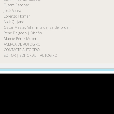
Elizam Escobar
José Alicea
Lorenzo Homar
Nick Quijano
Oscar Mestey Villamil la danza del orden
Rene Delgado | Diseño
Marnie Pérez Moliere
ACERCA DE AUTOGIRO
CONTACTE AUTOGIRO
EDITOR | EDITORIAL | AUTOGIRO