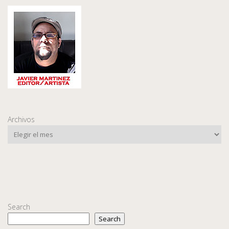
Archivos
Search
Search