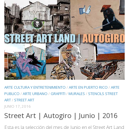
ARTE CULTURA Y ENTRETENIMIENTO
/
ARTE EN PUERTO RICO
/
ARTE
PUBLICO
/
ARTE URBANO
/
GRAFFITI
/
MURALES
/
STENCILS STREET
ART
/
STREET ART
JUNIO 17, 2016
Street Art | Autogiro | Junio | 2016
Esta es la selección del mes de Junio en el Street Art Land