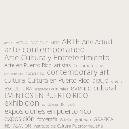
ARTE
Arte Actual
ACTUALIDAD EN EL ARTE
actual
arte contemporaneo
Arte Cultura y Entretenimiento
Arte en Puerto Rico
artistas
Certamen
cine
contemporary art
concurso
competencia
cultura
Cultura en Puerto Rico
DIBUJO
diseño
evento cultural
ESCULTURA
espacios culturales
EVENTOS EN PUERTO RICO
exhibicion
Exhibición
exhibiciones
exposiciones en puerto rico
exposición
fotografía
GRAFICA
grabado
Galerias
INSTALACION
Instituto de Cultura Puertorriqueña