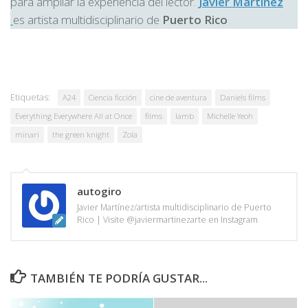
para ampliar la experiencia del lector.
Javier Martínez
es artista multidisciplinario de
Puerto Rico
Etiquetas:
A24
Ciencia ficción
cine de aventura
Daniels films
Everything Everywhere All at Once
films
lamb
Michelle Yeoh
minari
the green knight
Zola
autogiro
Javier Martínez/artista multidisciplinario de Puerto
Rico | Visite @javiermartinezarte en Instagram
TAMBIÉN TE PODRÍA GUSTAR...