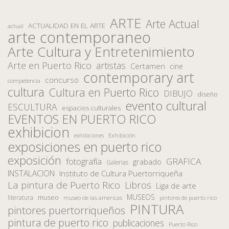
ARTE
Arte Actual
ACTUALIDAD EN EL ARTE
actual
arte contemporaneo
Arte Cultura y Entretenimiento
Arte en Puerto Rico
artistas
Certamen
cine
contemporary art
concurso
competencia
cultura
Cultura en Puerto Rico
DIBUJO
diseño
evento cultural
ESCULTURA
espacios culturales
EVENTOS EN PUERTO RICO
exhibicion
Exhibición
exhibiciones
exposiciones en puerto rico
exposición
fotografía
GRAFICA
grabado
Galerias
INSTALACION
Instituto de Cultura Puertorriqueña
La pintura de Puerto Rico
Libros
Liga de arte
MUSEOS
museo
literatura
museo de las americas
pintores de puerto rico
PINTURA
pintores puertorriqueños
pintura de puerto rico
publicaciones
Puerto Rico