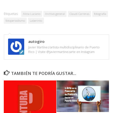
Etiquetas:
Alina Luciano
Archivo general
Claudi Carreras
fotografía
fotoperiodismo
Laberinto
autogiro
Javier Martínez/artista multidisciplinario de Puerto
Rico | Visite @javiermartinezarte en Instagram
TAMBIÉN TE PODRÍA GUSTAR...