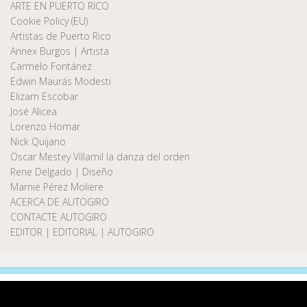
ARTE EN PUERTO RICO
Cookie Policy (EU)
Artistas de Puerto Rico
Annex Burgos | Artista
Carmelo Fontánez
Edwin Maurás Modesti
Elizam Escobar
José Alicea
Lorenzo Homar
Nick Quijano
Oscar Mestey Villamil la danza del orden
Rene Delgado | Diseño
Marnie Pérez Moliere
ACERCA DE AUTOGIRO
CONTACTE AUTOGIRO
EDITOR | EDITORIAL | AUTOGIRO