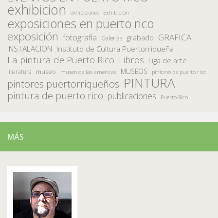
exhibicion
Exhibición
exhibiciones
exposiciones en puerto rico
exposición
fotografía
GRAFICA
grabado
Galerias
INSTALACION
Instituto de Cultura Puertorriqueña
La pintura de Puerto Rico
Libros
Liga de arte
MUSEOS
museo
literatura
museo de las americas
pintores de puerto rico
PINTURA
pintores puertorriqueños
pintura de puerto rico
publicaciones
Puerto Rico
MÁS