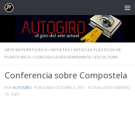
Saltar al contenido
ARTE EN PUERTO RICO
/
ARTISTAS
/
ARTISTAS PLÁSTICOS DE
PUERTO RICO
/
CURSOS/CLASES/SEMINARIOS
/
ESCULTURA
Conferencia sobre Compostela
POR
AUTOGIRO
· PUBLICADA
OCTUBRE 3, 2011
· ACTUALIZADO
FEBRERO
10, 2023