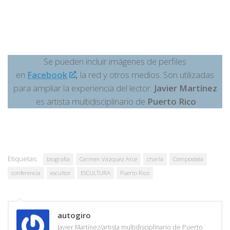
Se pueden incluir imágenes de perfiles
en
Facebook
,
la red y otros medios. Son utilizadas
para ampliar la experiencia del lector.
Javier Martínez
es artista multidisciplinario de
Puerto Rico
Etiquetas:
biografia
Carmen Vázquez Arce
charla
Compostela
conferencia
escultor
ESCULTURA
Puerto Rico
autogiro
Javier Martínez/artista multidisciplinario de Puerto