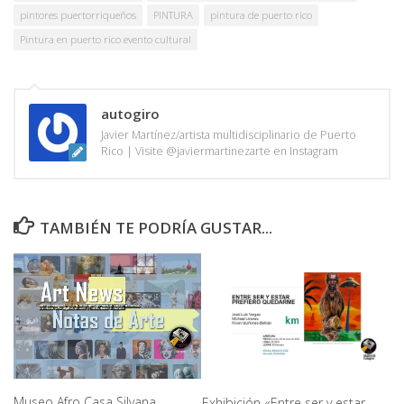
pintores puertorriqueños
PINTURA
pintura de puerto rico
Pintura en puerto rico evento cultural
autogiro
Javier Martínez/artista multidisciplinario de Puerto
Rico | Visite @javiermartinezarte en Instagram
TAMBIÉN TE PODRÍA GUSTAR...
Museo Afro Casa Silvana
Exhibición «Entre ser y estar