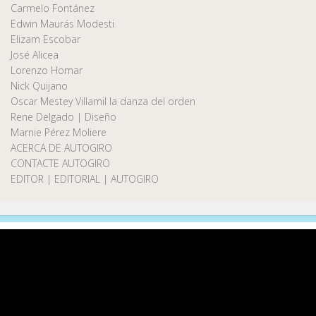
Carmelo Fontánez
Edwin Maurás Modesti
Elizam Escobar
José Alicea
Lorenzo Homar
Nick Quijano
Oscar Mestey Villamil la danza del orden
Rene Delgado | Diseño
Marnie Pérez Moliere
ACERCA DE AUTOGIRO
CONTACTE AUTOGIRO
EDITOR | EDITORIAL | AUTOGIRO