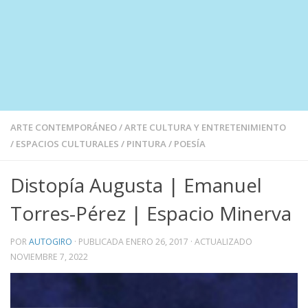
ARTE CONTEMPORÁNEO
/
ARTE CULTURA Y ENTRETENIMIENTO
/
ESPACIOS CULTURALES
/
PINTURA
/
POESÍA
Distopía Augusta | Emanuel
Torres-Pérez | Espacio Minerva
POR
AUTOGIRO
· PUBLICADA
ENERO 26, 2017
· ACTUALIZADO
NOVIEMBRE 7, 2022