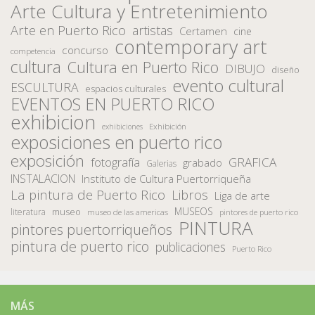
Arte Cultura y Entretenimiento
Arte en Puerto Rico
artistas
Certamen
cine
contemporary art
concurso
competencia
cultura
Cultura en Puerto Rico
DIBUJO
diseño
evento cultural
ESCULTURA
espacios culturales
EVENTOS EN PUERTO RICO
exhibicion
Exhibición
exhibiciones
exposiciones en puerto rico
exposición
fotografía
GRAFICA
grabado
Galerias
INSTALACION
Instituto de Cultura Puertorriqueña
La pintura de Puerto Rico
Libros
Liga de arte
MUSEOS
museo
literatura
museo de las americas
pintores de puerto rico
PINTURA
pintores puertorriqueños
pintura de puerto rico
publicaciones
Puerto Rico
MÁS