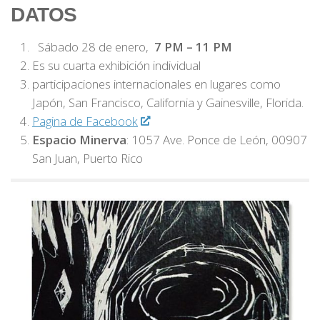
DATOS
Sábado 28 de enero,
7 PM – 11 PM
Es su cuarta exhibición individual
participaciones internacionales en lugares como
Japón, San Francisco, California y Gainesville, Florida.
Pagina de Facebook
Espacio Minerva
: 1057 Ave. Ponce de León, 00907
San Juan, Puerto Rico