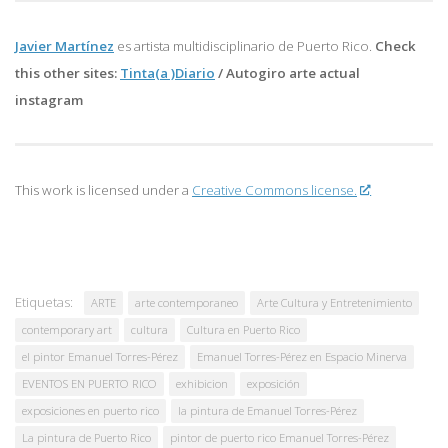
Javier Martínez
es artista multidisciplinario de
Puerto Rico.
Check
this other sites:
Tinta(a )Diario
/
Autogiro arte actual
instagram
This work is licensed under a
Creative Commons license.
Etiquetas:
ARTE
arte contemporaneo
Arte Cultura y Entretenimiento
contemporary art
cultura
Cultura en Puerto Rico
el pintor Emanuel Torres-Pérez
Emanuel Torres-Pérez en Espacio Minerva
EVENTOS EN PUERTO RICO
exhibicion
exposición
exposiciones en puerto rico
la pintura de Emanuel Torres-Pérez
La pintura de Puerto Rico
pintor de puerto rico Emanuel Torres-Pérez