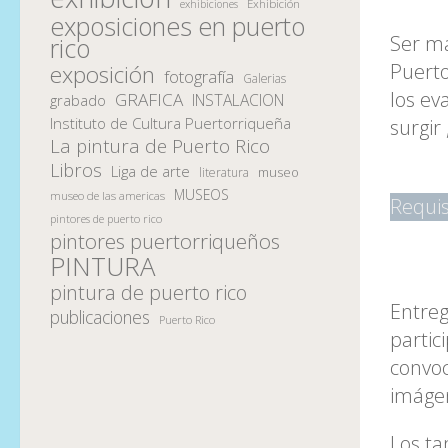
Exhibición
exhibiciones
exposiciones en puerto
Ser ma
rico
Puerto
exposición
fotografía
Galerias
los ev
GRAFICA
INSTALACION
grabado
Instituto de Cultura Puertorriqueña
surgi
La pintura de Puerto Rico
Libros
Liga de arte
museo
literatura
MUSEOS
museo de las americas
Requis
pintores de puerto rico
pintores puertorriqueños
PINTURA
pintura de puerto rico
Entreg
publicaciones
Puerto Rico
partic
convoc
imáge
Los ta