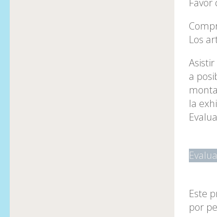
Favor 
Compro
Los ar
Asisti
a posi
montaj
la exh
Evalua
Evalua
Este p
por pe