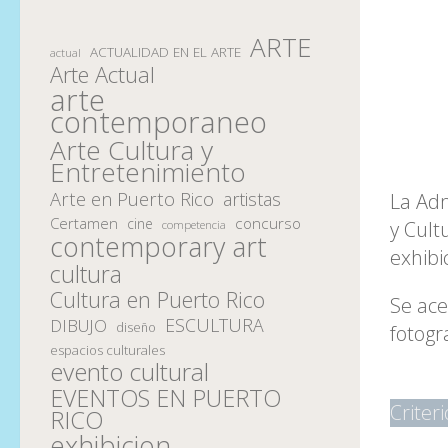
ARTE
ACTUALIDAD EN EL ARTE
actual
Arte Actual
arte
contemporaneo
Arte Cultura y
Entretenimiento
Arte en Puerto Rico
artistas
La Adm
Certamen
concurso
cine
y Cult
competencia
contemporary art
exhibi
cultura
Cultura en Puerto Rico
Se ace
ESCULTURA
DIBUJO
diseño
fotogr
espacios culturales
evento cultural
EVENTOS EN PUERTO
Criter
RICO
exhibicion