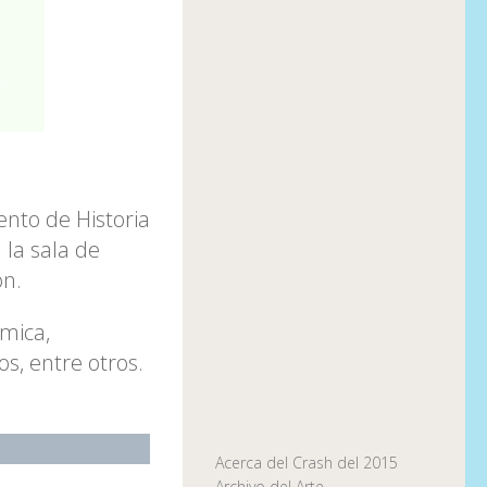
nto de Historia
 la sala de
on.
ámica,
os, entre otros.
Acerca del Crash del 2015
Archivo del Arte