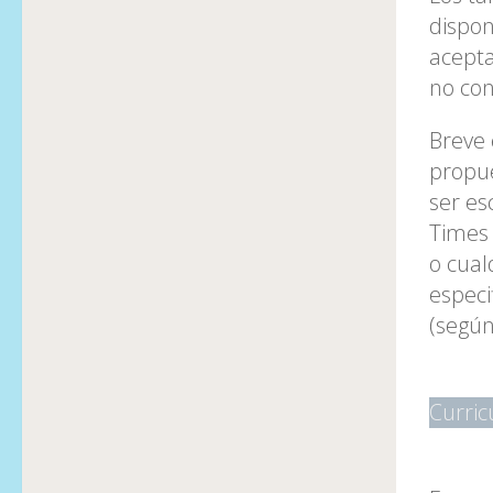
dispon
acepta
no con
Breve 
propue
ser es
Times 
o cual
especi
(según
Curric