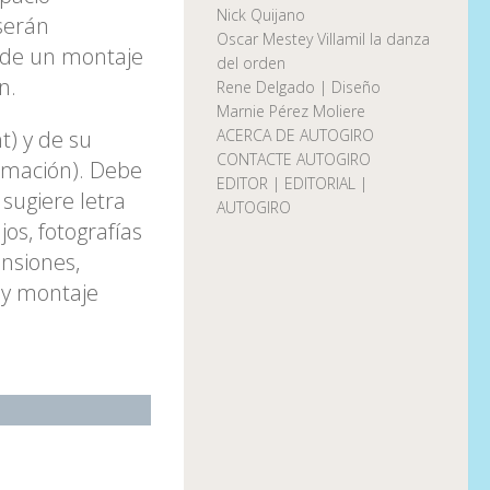
Nick Quijano
 serán
Oscar Mestey Villamil la danza
e de un montaje
del orden
n.
Rene Delgado | Diseño
Marnie Pérez Moliere
t) y de su
ACERCA DE AUTOGIRO
CONTACTE AUTOGIRO
rmación). Debe
EDITOR | EDITORIAL |
 sugiere letra
AUTOGIRO
s, fotografías
ensiones,
n y montaje