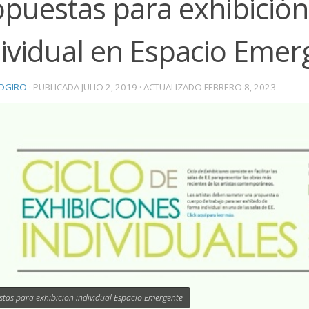
opuestas para exhibición
dividual en Espacio Emer
OGIRO
· PUBLICADA
JULIO 2, 2019
· ACTUALIZADO
FEBRERO 8, 2023
tas para exhibicion individual Espacio Emergente