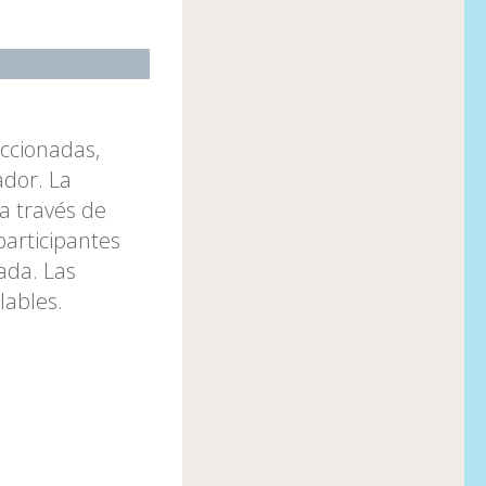
eccionadas,
ador. La
 a través de
participantes
nada. Las
lables.