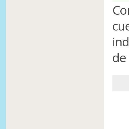
Co
cu
in
de