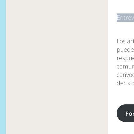
Entrev
Los ar
pueden
respue
comuni
convoc
decisi
Fo