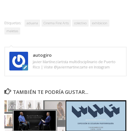
Etiquetas:
aduana
Cinema Fine Arts
colectivo
exhibicion
maletas
autogiro
Javier Martínez/artista multidisciplinario de Puerto
Rico | Visite @javiermartinezarte en Instagram
TAMBIÉN TE PODRÍA GUSTAR...