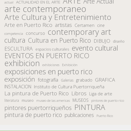
ARTE
Arte Actual
ACTUALIDAD EN EL ARTE
actual
arte contemporaneo
Arte Cultura y Entretenimiento
Arte en Puerto Rico
artistas
Certamen
cine
contemporary art
concurso
competencia
cultura
Cultura en Puerto Rico
DIBUJO
diseño
evento cultural
ESCULTURA
espacios culturales
EVENTOS EN PUERTO RICO
exhibicion
Exhibición
exhibiciones
exposiciones en puerto rico
exposición
fotografía
GRAFICA
grabado
Galerias
INSTALACION
Instituto de Cultura Puertorriqueña
La pintura de Puerto Rico
Libros
Liga de arte
MUSEOS
museo
literatura
museo de las americas
pintores de puerto rico
PINTURA
pintores puertorriqueños
pintura de puerto rico
publicaciones
Puerto Rico