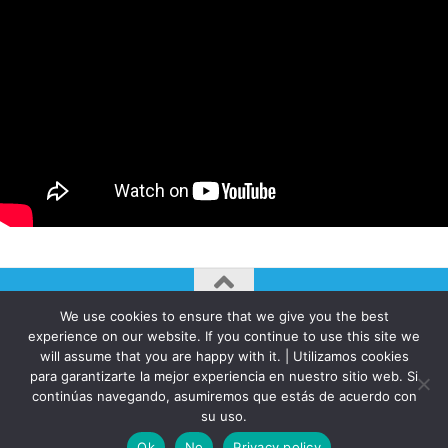
We use cookies to ensure that we give you the best
AUTOGIRO/el giro del arte actual © JAVIER MARTINEZ 2026. All
experience on our website. If you continue to use this site we
Rights Reserved.
will assume that you are happy with it. | Utilizamos cookies
para garantizarte la mejor experiencia en nuestro sitio web. Si
Funciona con
- Diseñado con el
Tema Hueman
continúas navegando, asumiremos que estás de acuerdo con
su uso.
Ok
No
Privacy policy