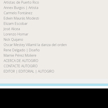
Artistas de Puerto Rico
Annex Burgos | Artista
Carmelo Fontánez
Edwin Maurás Modesti
Elizam Escobar
José Alicea
Lorenzo Homar
Nick Quijano
Oscar Mestey Villamil la danza del orden
Rene Delgado | Diseño
Marnie Pérez Moliere
ACERCA DE AUTOGIRO
CONTACTE AUTOGIRO
EDITOR | EDITORIAL | AUTOGIRO