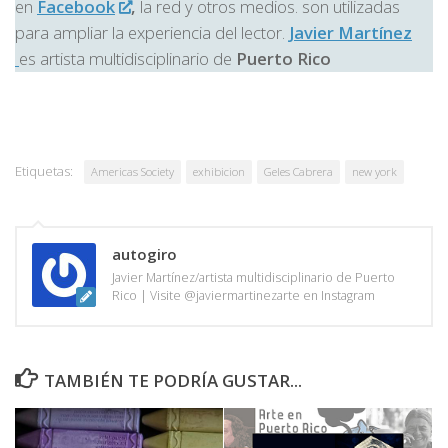
en
Facebook
,
la red y otros medios. son utilizadas
para ampliar la experiencia del lector.
Javier Martínez
es artista multidisciplinario de
Puerto Rico
Etiquetas:
Americas Society
exhibicion
Geles Cabrera
new york
autogiro
Javier Martínez/artista multidisciplinario de Puerto
Rico | Visite @javiermartinezarte en Instagram
TAMBIÉN TE PODRÍA GUSTAR...