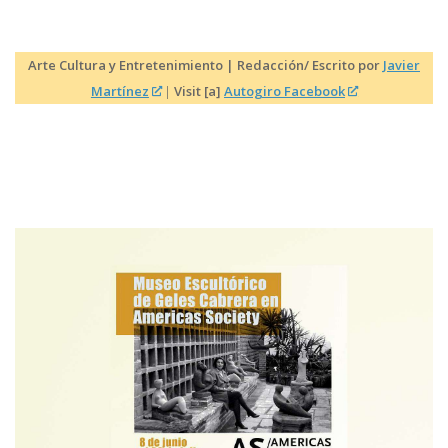
Arte Cultura y Entretenimiento | Redacción/ Escrito por
Javier
Martínez
|
Visit [a]
Autogiro Facebook