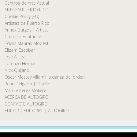
Centros de Arte Actual
ARTE EN PUERTO RICO
Cookie Policy (EU)
Artistas de Puerto Rico
Annex Burgos | Artista
Carmelo Fontánez
Edwin Maurás Modesti
Elizam Escobar
José Alicea
Lorenzo Homar
Nick Quijano
Oscar Mestey Villamil la danza del orden
Rene Delgado | Diseño
Marnie Pérez Moliere
ACERCA DE AUTOGIRO
CONTACTE AUTOGIRO
EDITOR | EDITORIAL | AUTOGIRO