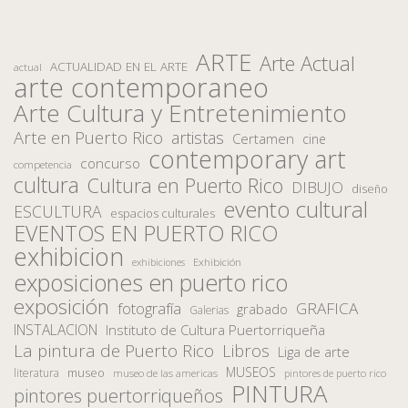
ARTE
Arte Actual
ACTUALIDAD EN EL ARTE
actual
arte contemporaneo
Arte Cultura y Entretenimiento
Arte en Puerto Rico
artistas
Certamen
cine
contemporary art
concurso
competencia
cultura
Cultura en Puerto Rico
DIBUJO
diseño
evento cultural
ESCULTURA
espacios culturales
EVENTOS EN PUERTO RICO
exhibicion
Exhibición
exhibiciones
exposiciones en puerto rico
exposición
fotografía
GRAFICA
grabado
Galerias
INSTALACION
Instituto de Cultura Puertorriqueña
La pintura de Puerto Rico
Libros
Liga de arte
MUSEOS
museo
literatura
museo de las americas
pintores de puerto rico
PINTURA
pintores puertorriqueños