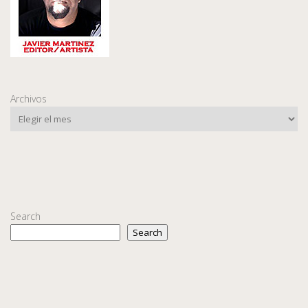
Archivos
Search
Search