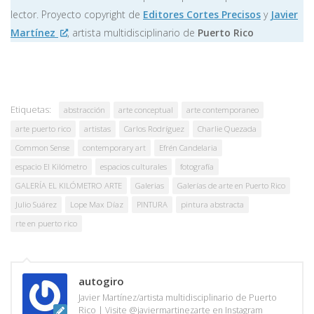
lector. Proyecto copyright de
Editores Cortes Precisos
y
Javier
Martínez
, artista multidisciplinario de
Puerto Rico
Etiquetas:
abstracción
arte conceptual
arte contemporaneo
arte puerto rico
artistas
Carlos Rodríguez
Charlie Quezada
Common Sense
contemporary art
Efrén Candelaria
espacio El Kilómetro
espacios culturales
fotografía
GALERÍA EL KILÓMETRO ARTE
Galerias
Galerías de arte en Puerto Rico
Julio Suárez
Lope Max Díaz
PINTURA
pintura abstracta
rte en puerto rico
autogiro
Javier Martínez/artista multidisciplinario de Puerto
Rico | Visite @javiermartinezarte en Instagram