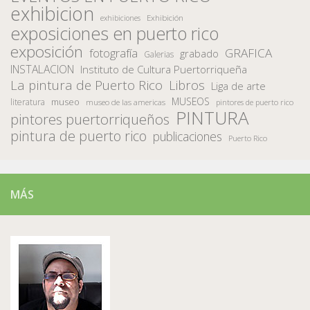
exhibicion
Exhibición
exhibiciones
exposiciones en puerto rico
exposición
fotografía
GRAFICA
grabado
Galerias
INSTALACION
Instituto de Cultura Puertorriqueña
La pintura de Puerto Rico
Libros
Liga de arte
MUSEOS
museo
literatura
museo de las americas
pintores de puerto rico
PINTURA
pintores puertorriqueños
pintura de puerto rico
publicaciones
Puerto Rico
MÁS