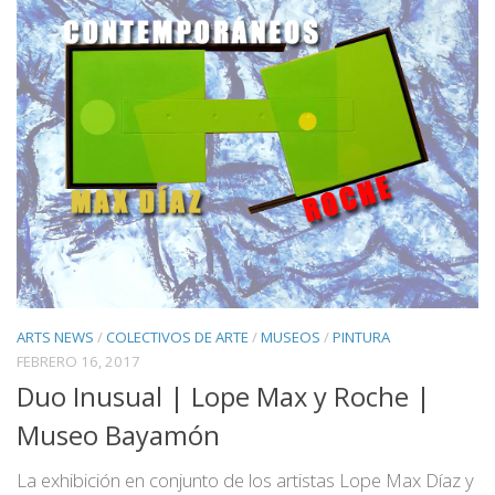
ARTS NEWS
/
COLECTIVOS DE ARTE
/
MUSEOS
/
PINTURA
FEBRERO 16, 2017
Duo Inusual | Lope Max y Roche |
Museo Bayamón
La exhibición en conjunto de los artistas Lope Max Díaz y