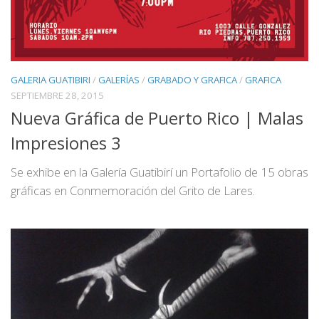
GALERIA GUATIBIRI
/
GALERÍAS
/
GRABADO Y GRAFICA
/
GRAFICA
SEPTIEMBRE 28, 2015
Nueva Gráfica de Puerto Rico | Malas
Impresiones 3
Se exhibe en la Galería Guatibirí un Portafolio de 15 obras
gráficas en Conmemoración del Grito de Lares.