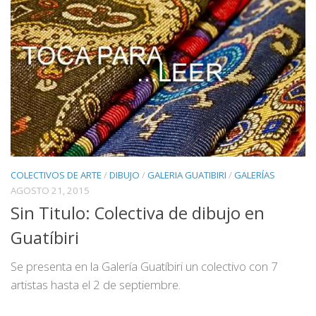
COLECTIVOS DE ARTE
/
DIBUJO
/
GALERIA GUATIBIRI
/
GALERÍAS
AGOSTO 21, 2015
Sin Titulo: Colectiva de dibujo en
Guatíbiri
Se presenta en la Galería Guatíbiri un colectivo con 7
artistas hasta el 2 de septiembre.