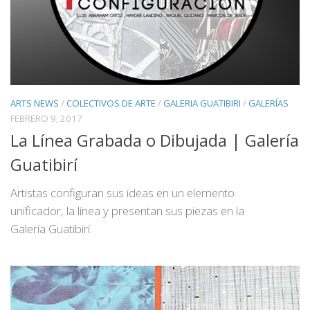
ARTS NEWS
/
COLECTIVOS DE ARTE
/
GALERIA GUATIBIRI
/
GALERÍAS
FEBRERO 9, 2017
La Línea Grabada o Dibujada | Galería
Guatibirí
Artistas configuran sus ideas en un elemento
unificador, la línea y presentan sus piezas en la
Galería Guatibirí.