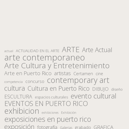
ARTE
Arte Actual
ACTUALIDAD EN EL ARTE
actual
arte contemporaneo
Arte Cultura y Entretenimiento
Arte en Puerto Rico
artistas
Certamen
cine
contemporary art
concurso
competencia
cultura
Cultura en Puerto Rico
DIBUJO
diseño
evento cultural
ESCULTURA
espacios culturales
EVENTOS EN PUERTO RICO
exhibicion
Exhibición
exhibiciones
exposiciones en puerto rico
exposición
fotografía
GRAFICA
grabado
Galerias