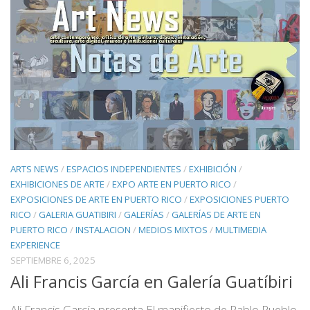
ARTS NEWS
/
ESPACIOS INDEPENDIENTES
/
EXHIBICIÓN
/
EXHIBICIONES DE ARTE
/
EXPO ARTE EN PUERTO RICO
/
EXPOSICIONES DE ARTE EN PUERTO RICO
/
EXPOSICIONES PUERTO
RICO
/
GALERIA GUATIBIRI
/
GALERÍAS
/
GALERÍAS DE ARTE EN
PUERTO RICO
/
INSTALACION
/
MEDIOS MIXTOS
/
MULTIMEDIA
EXPERIENCE
SEPTIEMBRE 6, 2025
Ali Francis García en Galería Guatíbiri
Ali Francis García presenta El manifiesto de Pablo Pueblo