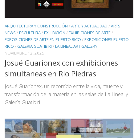
ARQUITECTURA Y CONSTRUCCIÓN
/
ARTE Y ACTUALIDAD
/
ARTS
NEWS
/
ESCULTURA
/
EXHIBICIÓN
/
EXHIBICIONES DE ARTE
/
EXPOSICIONES DE ARTE EN PUERTO RICO
/
EXPOSICIONES PUERTO
RICO
/
GALERIA GUATIBIRI
/
LA LINEAL ART GALLERY
NOVIEMBRE 12, 2025
Josué Guarionex con exhibiciones
simultaneas en Rio Piedras
Josué Guarionex, un recorrido entre la vida, muerte y
transformación de la materia en las salas de La Lineal y
Galería Guatibiri