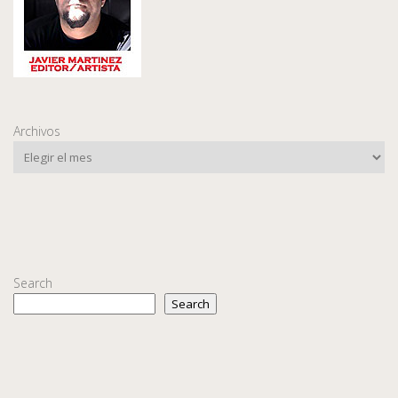
Archivos
Search
Search