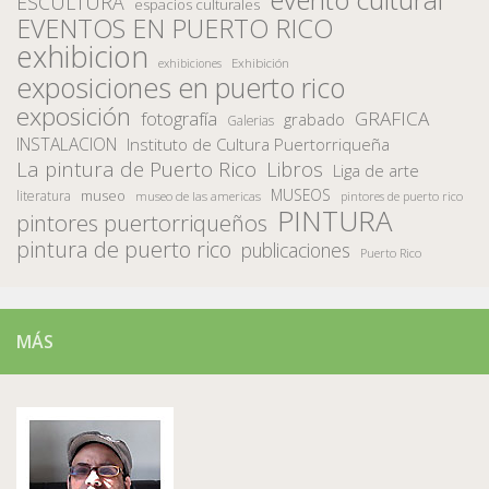
ESCULTURA
espacios culturales
EVENTOS EN PUERTO RICO
exhibicion
Exhibición
exhibiciones
exposiciones en puerto rico
exposición
fotografía
GRAFICA
grabado
Galerias
INSTALACION
Instituto de Cultura Puertorriqueña
La pintura de Puerto Rico
Libros
Liga de arte
MUSEOS
museo
literatura
museo de las americas
pintores de puerto rico
PINTURA
pintores puertorriqueños
pintura de puerto rico
publicaciones
Puerto Rico
MÁS