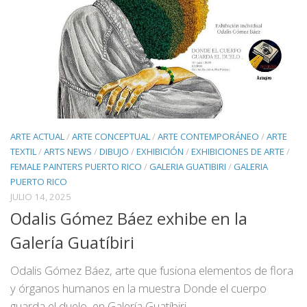
ARTE ACTUAL
/
ARTE CONCEPTUAL
/
ARTE CONTEMPORÁNEO
/
ARTE
TEXTIL
/
ARTS NEWS
/
DIBUJO
/
EXHIBICIÓN
/
EXHIBICIONES DE ARTE
/
FEMALE PAINTERS PUERTO RICO
/
GALERIA GUATIBIRI
/
GALERIA
PUERTO RICO
JULIO 14, 2025
Odalis Gómez Báez exhibe en la
Galería Guatíbiri
Odalis Gómez Báez, arte que fusiona elementos de flora
y órganos humanos en la muestra Donde el cuerpo
guarda el duelo, en Galería Guatíbiri.