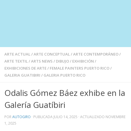
ARTE ACTUAL
/
ARTE CONCEPTUAL
/
ARTE CONTEMPORÁNEO
/
ARTE TEXTIL
/
ARTS NEWS
/
DIBUJO
/
EXHIBICIÓN
/
EXHIBICIONES DE ARTE
/
FEMALE PAINTERS PUERTO RICO
/
GALERIA GUATIBIRI
/
GALERIA PUERTO RICO
Odalis Gómez Báez exhibe en la
Galería Guatíbiri
POR
AUTOGIRO
· PUBLICADA
JULIO 14, 2025
· ACTUALIZADO
NOVIEMBRE
1, 2025