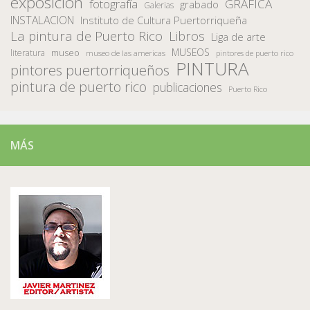
exposición
fotografía
GRAFICA
grabado
Galerias
INSTALACION
Instituto de Cultura Puertorriqueña
La pintura de Puerto Rico
Libros
Liga de arte
MUSEOS
museo
literatura
museo de las americas
pintores de puerto rico
PINTURA
pintores puertorriqueños
pintura de puerto rico
publicaciones
Puerto Rico
MÁS