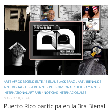
ARTE AFRODESCENDIENTE
/
BIENAL BLACK BRAZIL ART
/
BIENAL DE
ARTE VISUAL
/
FERIA DE ARTE
/
INTERNACIONAL CULTURA Y ARTE
/
INTERNATIONAL ART FAIR
/
NOTICIAS INTERNACIONALES
MARZO 10, 2024
Puerto Rico participa en la 3ra Bienal