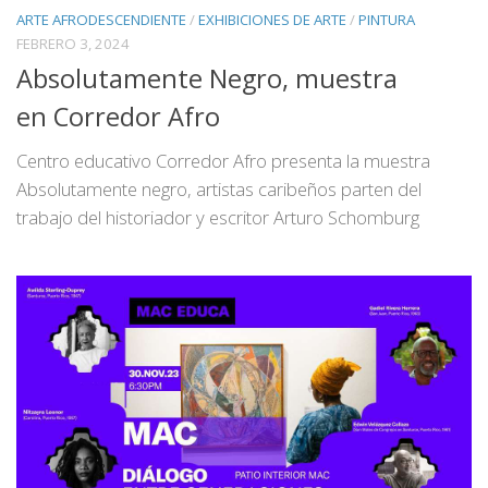
ARTE AFRODESCENDIENTE
/
EXHIBICIONES DE ARTE
/
PINTURA
FEBRERO 3, 2024
Absolutamente Negro, muestra
en Corredor Afro
Centro educativo Corredor Afro presenta la muestra
Absolutamente negro, artistas caribeños parten del
trabajo del historiador y escritor Arturo Schomburg