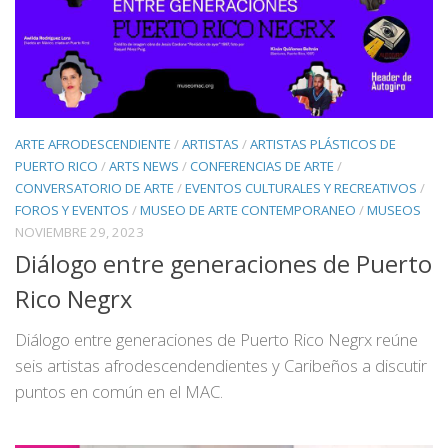
ARTE AFRODESCENDIENTE
/
ARTISTAS
/
ARTISTAS PLÁSTICOS DE
PUERTO RICO
/
ARTS NEWS
/
CONFERENCIAS DE ARTE
/
CONVERSATORIO DE ARTE
/
EVENTOS CULTURALES Y RECREATIVOS
/
FOROS Y EVENTOS
/
MUSEO DE ARTE CONTEMPORANEO
/
MUSEOS
NOVIEMBRE 29, 2023
Diálogo entre generaciones de Puerto
Rico Negrx
Diálogo entre generaciones de Puerto Rico Negrx reúne
seis artistas afrodescendendientes y Caribeños a discutir
puntos en común en el MAC.