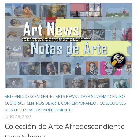
ARTE AFRODESCENDIENTE
/
ARTS NEWS
/
CASA SILVANA
/
CENTRO
CULTURAL
/
CENTROS DE ARTE CONTEMPORANEO
/
COLECCIONES
DE ARTE
/
ESPACIOS INDEPENDIENTES
JULIO 28, 2025
Colección de Arte Afrodescendiente