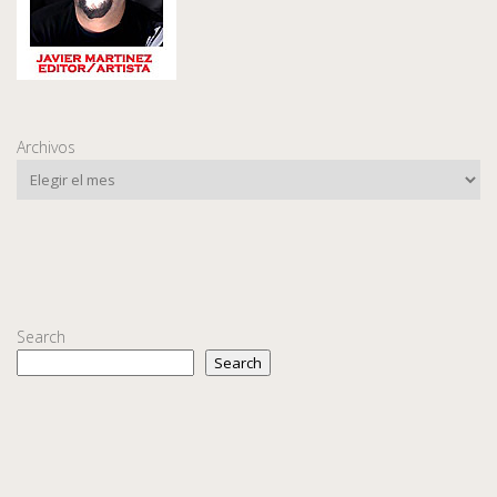
Archivos
Search
Search