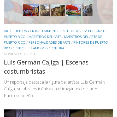
ARTE CULTURA Y ENTRETENIMIENTO
/
ARTS NEWS
/
LA CULTURA DE
PUERTO RICO
/
MAESTROS DEL ARTE
/
MAESTROS DEL ARTE DE
PUERTO RICO
/
PERSONALIDADES DE ARTE
/
PINTORES DE PUERTO
RICO
/
PINTORES FAMOSOS
/
PINTURA
NOVIEMBRE 10, 2019
Luis Germán Cajiga | Escenas
costumbristas
Un reportaje destaca la figura del artista Luis Germán
Cajiga, su obra es icónica en el imaginario del arte
Puertorriqueño