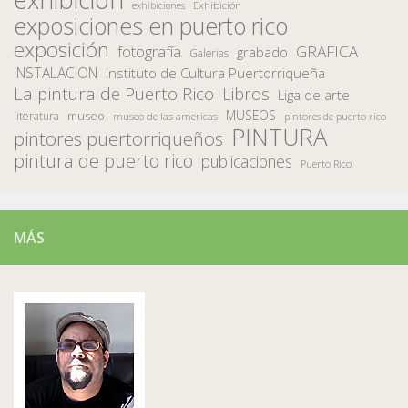
Exhibición
exhibiciones
exposiciones en puerto rico
exposición
fotografía
GRAFICA
grabado
Galerias
INSTALACION
Instituto de Cultura Puertorriqueña
La pintura de Puerto Rico
Libros
Liga de arte
MUSEOS
museo
literatura
museo de las americas
pintores de puerto rico
PINTURA
pintores puertorriqueños
pintura de puerto rico
publicaciones
Puerto Rico
MÁS