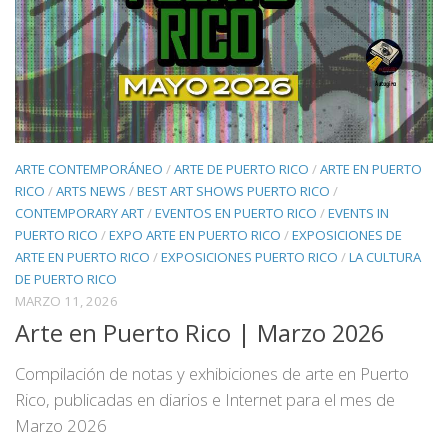
ARTE CONTEMPORÁNEO
/
ARTE DE PUERTO RICO
/
ARTE EN PUERTO
RICO
/
ARTS NEWS
/
BEST ART SHOWS PUERTO RICO
/
CONTEMPORARY ART
/
EVENTOS EN PUERTO RICO
/
EVENTS IN
PUERTO RICO
/
EXPO ARTE EN PUERTO RICO
/
EXPOSICIONES DE
ARTE EN PUERTO RICO
/
EXPOSICIONES PUERTO RICO
/
LA CULTURA
DE PUERTO RICO
MARZO 11, 2026
Arte en Puerto Rico | Marzo 2026
Compilación de notas y exhibiciones de arte en Puerto
Rico, publicadas en diarios e Internet para el mes de
Marzo 2026