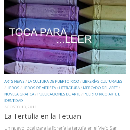
ARTS NEWS
/
LA CULTURA DE PUERTO RICO
/
LIBRERÍAS CULTURALES
/
LIBROS
/
LIBROS DE ARTISTA
/
LITERATURA
/
MERCADO DEL ARTE
/
NOVELA GRAFICA
/
PUBLICACIONES DE ARTE
/
PUERTO RICO ARTE E
IDENTIDAD
AGOSTO 13, 2011
La Tertulia en la Tetuan
Un nuevo local para la librería la tertulia en el Viejo San