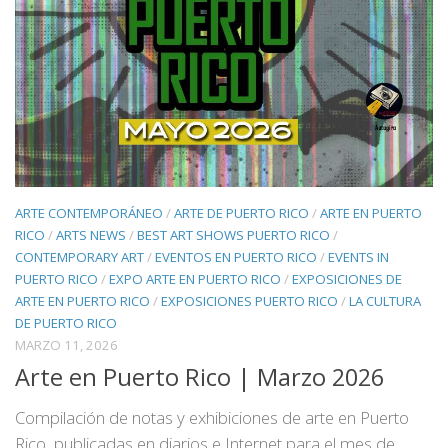
ARTE CONTEMPORÁNEO
/
ARTE DE PUERTO RICO
/
ARTE EN PUERTO
RICO
/
ARTS NEWS
/
BEST ART SHOWS PUERTO RICO
/
CONTEMPORARY ART
/
EVENTOS EN PUERTO RICO
/
EVENTS IN
PUERTO RICO
/
EXPO ARTE EN PUERTO RICO
/
EXPOSICIONES DE
ARTE EN PUERTO RICO
/
EXPOSICIONES PUERTO RICO
/
LA CULTURA
DE PUERTO RICO
MARZO 11, 2026
Arte en Puerto Rico | Marzo 2026
Compilación de notas y exhibiciones de arte en Puerto
Rico, publicadas en diarios e Internet para el mes de