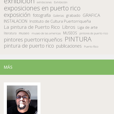
exhibicion
Exhibición
exhibiciones
exposiciones en puerto rico
exposición
fotografía
GRAFICA
grabado
Galerias
INSTALACION
Instituto de Cultura Puertorriqueña
La pintura de Puerto Rico
Libros
Liga de arte
MUSEOS
museo
literatura
museo de las americas
pintores de puerto rico
PINTURA
pintores puertorriqueños
pintura de puerto rico
publicaciones
Puerto Rico
MÁS