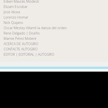
Edwin Maurás Modesti
Elizam Escobar
José Alicea
Lorenzo Homar
Nick Quijano
Oscar Mestey Villamil la danza del orden
Rene Delgado | Diseño
Marnie Pérez Moliere
ACERCA DE AUTOGIRO
CONTACTE AUTOGIRO
EDITOR | EDITORIAL | AUTOGIRO