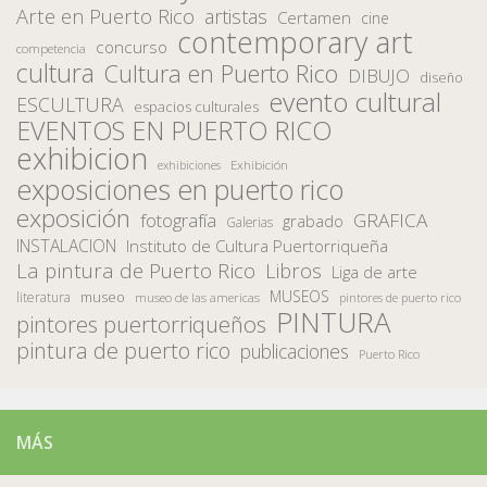
Arte en Puerto Rico
artistas
Certamen
cine
contemporary art
concurso
competencia
cultura
Cultura en Puerto Rico
DIBUJO
diseño
evento cultural
ESCULTURA
espacios culturales
EVENTOS EN PUERTO RICO
exhibicion
Exhibición
exhibiciones
exposiciones en puerto rico
exposición
fotografía
GRAFICA
grabado
Galerias
INSTALACION
Instituto de Cultura Puertorriqueña
La pintura de Puerto Rico
Libros
Liga de arte
MUSEOS
museo
literatura
museo de las americas
pintores de puerto rico
PINTURA
pintores puertorriqueños
pintura de puerto rico
publicaciones
Puerto Rico
MÁS