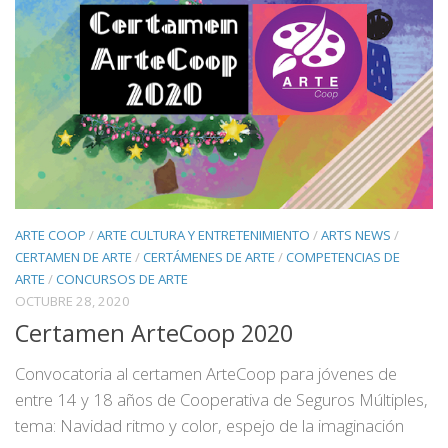
ARTE COOP
/
ARTE CULTURA Y ENTRETENIMIENTO
/
ARTS NEWS
/
CERTAMEN DE ARTE
/
CERTÁMENES DE ARTE
/
COMPETENCIAS DE
ARTE
/
CONCURSOS DE ARTE
OCTUBRE 28, 2020
Certamen ArteCoop 2020
Convocatoria al certamen ArteCoop para jóvenes de
entre 14 y 18 años de Cooperativa de Seguros Múltiples,
tema: Navidad ritmo y color, espejo de la imaginación