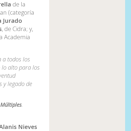
rella
de la
uan (categoría
a Jurado
s
, de Cidra; y,
la Academia
 a todos los
 lo alto para los
uventud
s y legado de
Múltiples
.
Alanis Nieves