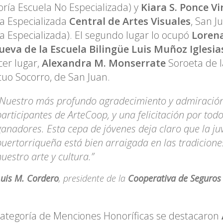
oría Escuela No Especializada) y
Kiara S. Ponce Vi
a Especializada
Central de Artes Visuales
, San J
a Especializada). El segundo lugar lo ocupó
Loren
ueva de la Escuela Bilingüe Luis Muñoz Iglesia
cer lugar,
Alexandra M. Monserrate
Soroeta de 
uo Socorro, de San Juan.
“Nuestro más profundo agradecimiento y admiración
participantes de ArteCoop, y una felicitación por todo
ganadores. Esta cepa de jóvenes deja claro que la j
puertorriqueña está bien arraigada en las tradicione
nuestro arte y cultura.”
Luis M. Cordero
, presidente de la
Cooperativa de Seguros 
categoría de Menciones Honoríficas se destacaron