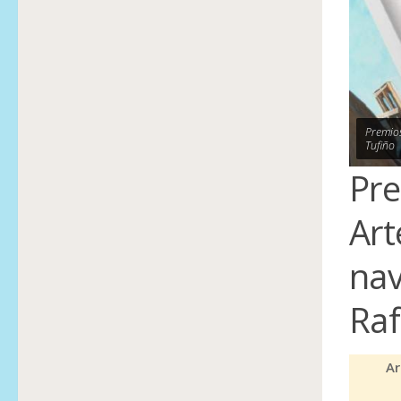
Premios
Tufiño
Pre
Art
nav
Raf
Ar