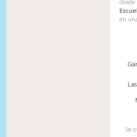
divide
Escue
en una
Gan
Las
Se o