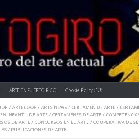
O
ARTE EN PUERTO RICO
Cookie Policy (EU)
OOP
/
ARTECOOP
/
ARTS NEWS
/
CERTAMEN DE ARTE
/
CERTAME
EN INFANTIL DE ARTE
/
CERTÁMENES DE ARTE
/
COMPETENCIAS
SOS DE ARTE
/
CONCURSOS EN EL ARTE
/
COOPERATIVA DE S
LES
/
PUBLICACIONES DE ARTE