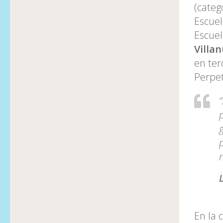
(categ
Escuel
Escuel
Villan
en ter
Perpet
En la 