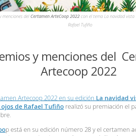
y menciones del
Certamen ArteCoop 2022
con el tema La navidad vista 
Rafael Tufiño
emios y menciones del C
Artecoop 2022
amen Artecoop 2022 en su edición
La navidad vi
 ojos de Rafael Tufiño
realizó su premiación el 
mbre.
oo
p está en su edición número 28 y el certamen 