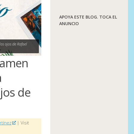
APOYA ESTE BLOG. TOCA EL
ANUNCIO
os ojos de Rafael
rtamen
a
ojos de
rtínez
| Visit