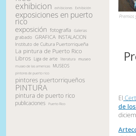
exhibicion
Exhibición
exhibiciones
exposiciones en puerto
Premios 
rico
exposición
fotografía
Galerias
GRAFICA
INSTALACION
grabado
Instituto de Cultura Puertorriqueña
La pintura de Puerto Rico
Pr
Libros
Liga de arte
museo
literatura
MUSEOS
museo de las americas
pintores de puerto rico
pintores puertorriqueños
PINTURA
pintura de puerto rico
El
Cert
publicaciones
Puerto Rico
de los
dicie
Artec