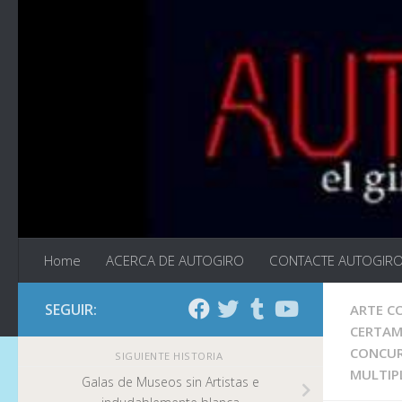
Saltar al contenido
Home
ACERCA DE AUTOGIRO
CONTACTE AUTOGIR
SEGUIR:
ARTE C
CERTAM
CONCUR
SIGUIENTE HISTORIA
MULTIP
Galas de Museos sin Artistas e