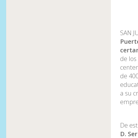
SAN J
Puert
certa
de los
centen
de 400
educat
a su c
empre
De est
D. Se