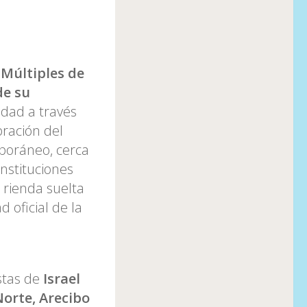
 Múltiples de
de su
dad a través
bración del
poráneo, cerca
instituciones
n rienda suelta
d oficial de la
stas de
Israel
orte, Arecibo