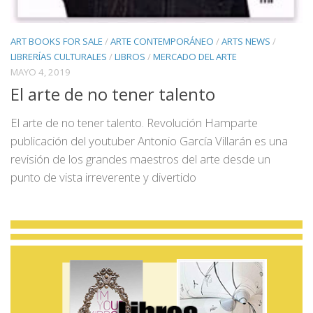
ART BOOKS FOR SALE
/
ARTE CONTEMPORÁNEO
/
ARTS NEWS
/
LIBRERÍAS CULTURALES
/
LIBROS
/
MERCADO DEL ARTE
MAYO 4, 2019
El arte de no tener talento
El arte de no tener talento. Revolución Hamparte
publicación del youtuber Antonio García Villarán es una
revisión de los grandes maestros del arte desde un
punto de vista irreverente y divertido