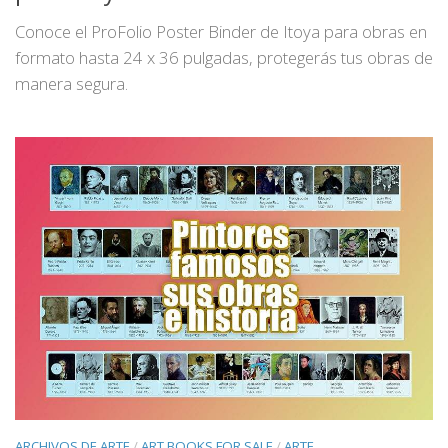
Conoce el ProFolio Poster Binder de Itoya para obras en
formato hasta 24 x 36 pulgadas, protegerás tus obras de
manera segura.
ARCHIVOS DE ARTE
/
ART BOOKS FOR SALE
/
ARTE