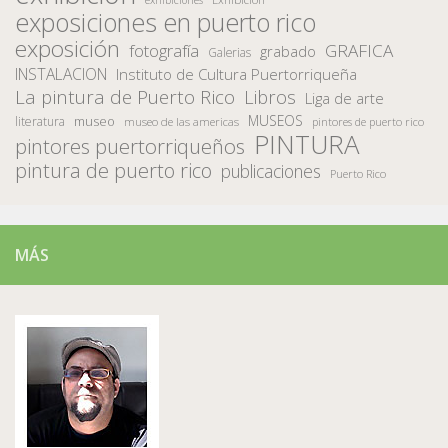
exposiciones en puerto rico
exposición
fotografía
GRAFICA
grabado
Galerias
INSTALACION
Instituto de Cultura Puertorriqueña
La pintura de Puerto Rico
Libros
Liga de arte
MUSEOS
museo
literatura
museo de las americas
pintores de puerto rico
PINTURA
pintores puertorriqueños
pintura de puerto rico
publicaciones
Puerto Rico
MÁS