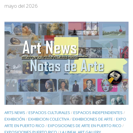
mayo del 2026
ARTS NEWS
/
ESPACIOS CULTURALES
/
ESPACIOS INDEPENDIENTES
/
EXHIBICIÓN
/
EXHIBICION COLECTIVA
/
EXHIBICIONES DE ARTE
/
EXPO
ARTE EN PUERTO RICO
/
EXPOSICIONES DE ARTE EN PUERTO RICO
/
EXPOSICIONES PUERTO RICO
/
LA LINEAL ART GALLERY