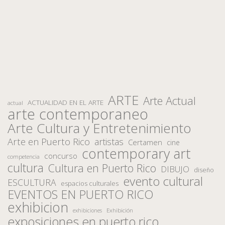
ARTE
Arte Actual
ACTUALIDAD EN EL ARTE
actual
arte contemporaneo
Arte Cultura y Entretenimiento
Arte en Puerto Rico
artistas
Certamen
cine
contemporary art
concurso
competencia
cultura
Cultura en Puerto Rico
DIBUJO
diseño
evento cultural
ESCULTURA
espacios culturales
EVENTOS EN PUERTO RICO
exhibicion
Exhibición
exhibiciones
exposiciones en puerto rico