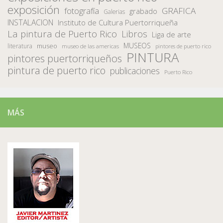
exposición
fotografía
GRAFICA
grabado
Galerias
INSTALACION
Instituto de Cultura Puertorriqueña
La pintura de Puerto Rico
Libros
Liga de arte
MUSEOS
museo
literatura
museo de las americas
pintores de puerto rico
PINTURA
pintores puertorriqueños
pintura de puerto rico
publicaciones
Puerto Rico
MÁS