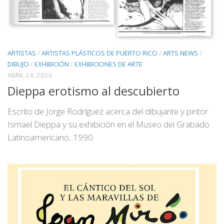
ARTISTAS
/
ARTISTAS PLÁSTICOS DE PUERTO RICO
/
ARTS NEWS
/
DIBUJO
/
EXHIBICIÓN
/
EXHIBICIONES DE ARTE
ABRIL 24, 2026
Dieppa erotismo al descubierto
Escrito de Jorge Rodríguez acerca del dibujante y pintor
Ismael Dieppa y su exhibición en el Museo del Grabado
Latinoamericano, 1990