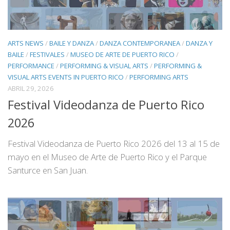
ARTS NEWS
/
BAILE Y DANZA
/
DANZA CONTEMPORANEA
/
DANZA Y
BAILE
/
FESTIVALES
/
MUSEO DE ARTE DE PUERTO RICO
/
PERFORMANCE
/
PERFORMING & VISUAL ARTS
/
PERFORMING &
VISUAL ARTS EVENTS IN PUERTO RICO
/
PERFORMING ARTS
ABRIL 29, 2026
Festival Videodanza de Puerto Rico
2026
Festival Videodanza de Puerto Rico 2026 del 13 al 15 de
mayo en el Museo de Arte de Puerto Rico y el Parque
Santurce en San Juan.