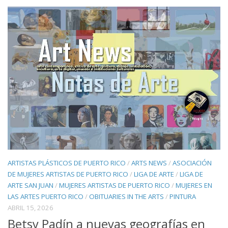
ARTISTAS PLÁSTICOS DE PUERTO RICO
/
ARTS NEWS
/
ASOCIACIÓN
DE MUJERES ARTISTAS DE PUERTO RICO
/
LIGA DE ARTE
/
LIGA DE
ARTE SAN JUAN
/
MUJERES ARTISTAS DE PUERTO RICO
/
MUJERES EN
LAS ARTES PUERTO RICO
/
OBITUARIES IN THE ARTS
/
PINTURA
ABRIL 15, 2026
Betsy Padín a nuevas geografías en