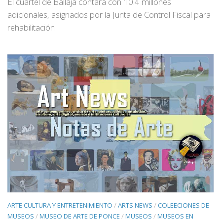
El cuartel de Ballajá contará con 10.4 millones
adicionales, asignados por la Junta de Control Fiscal para
rehabilitación
ARTE CULTURA Y ENTRETENIMIENTO
/
ARTS NEWS
/
COLEECIONES DE
MUSEOS
/
MUSEO DE ARTE DE PONCE
/
MUSEOS
/
MUSEOS EN