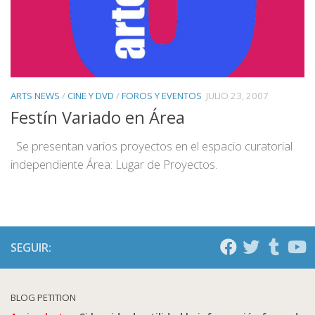
ARTS NEWS
/
CINE Y DVD
/
FOROS Y EVENTOS
JULIO 23, 2007
Festín Variado en Área
Se presentan varios proyectos en el espacio curatorial
independiente Área: Lugar de Proyectos.
SEGUIR:
BLOG PETITION