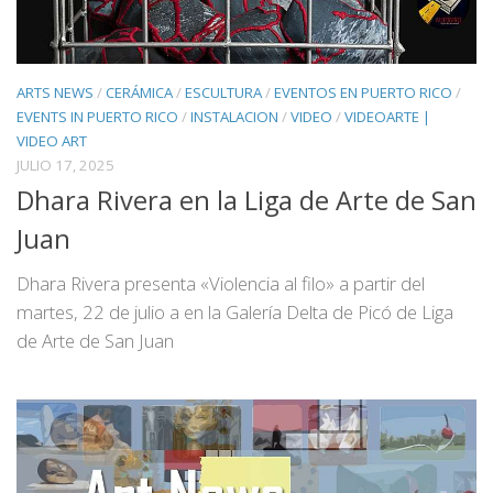
ARTS NEWS
/
CERÁMICA
/
ESCULTURA
/
EVENTOS EN PUERTO RICO
/
EVENTS IN PUERTO RICO
/
INSTALACION
/
VIDEO
/
VIDEOARTE |
VIDEO ART
JULIO 17, 2025
Dhara Rivera en la Liga de Arte de San
Juan
Dhara Rivera presenta «Violencia al filo» a partir del
martes, 22 de julio a en la Galería Delta de Picó de Liga
de Arte de San Juan