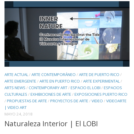
ARTE ACTUAL
/
ARTE CONTEMPORÁNEO
/
ARTE DE PUERTO RICO
/
ARTE EMERGENTE
/
ARTE EN PUERTO RICO
/
ARTE EXPERIMENTAL
/
ARTS NEWS
/
CONTEMPORARY ART
/
ESPACIO EL LOBI
/
ESPACIOS
CULTURALES
/
EXHIBICIONES DE ARTE
/
EXPOSICIONES PUERTO RICO
/
PROPUESTAS DE ARTE
/
PROYECTOS DE ARTE
/
VIDEO
/
VIDEOARTE
| VIDEO ART
MAYO 24, 2018
Naturaleza Interior | El LOBI