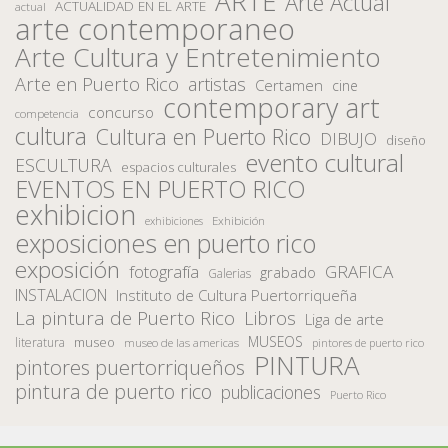
ARTE
Arte Actual
ACTUALIDAD EN EL ARTE
actual
arte contemporaneo
Arte Cultura y Entretenimiento
Arte en Puerto Rico
artistas
Certamen
cine
contemporary art
concurso
competencia
cultura
Cultura en Puerto Rico
DIBUJO
diseño
evento cultural
ESCULTURA
espacios culturales
EVENTOS EN PUERTO RICO
exhibicion
Exhibición
exhibiciones
exposiciones en puerto rico
exposición
fotografía
GRAFICA
grabado
Galerias
INSTALACION
Instituto de Cultura Puertorriqueña
La pintura de Puerto Rico
Libros
Liga de arte
MUSEOS
museo
literatura
museo de las americas
pintores de puerto rico
PINTURA
pintores puertorriqueños
pintura de puerto rico
publicaciones
Puerto Rico