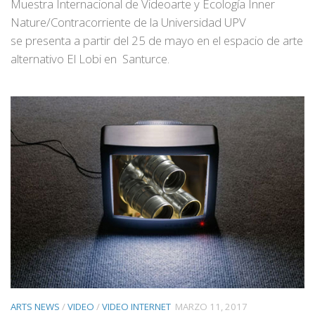
Muestra Internacional de Videoarte y Ecología Inner
Nature/Contracorriente de la Universidad UPV
se presenta a partir del 25 de mayo en el espacio de arte
alternativo El Lobi en Santurce.
ARTS NEWS
/
VIDEO
/
VIDEO INTERNET
MARZO 11, 2017