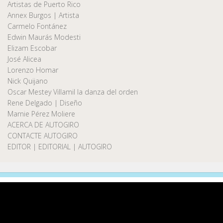
Artistas de Puerto Rico
Annex Burgos | Artista
Carmelo Fontánez
Edwin Maurás Modesti
Elizam Escobar
José Alicea
Lorenzo Homar
Nick Quijano
Oscar Mestey Villamil la danza del orden
Rene Delgado | Diseño
Marnie Pérez Moliere
ACERCA DE AUTOGIRO
CONTACTE AUTOGIRO
EDITOR | EDITORIAL | AUTOGIRO