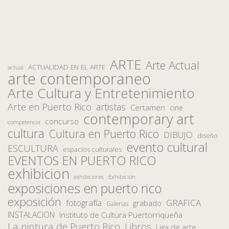
ARTE
Arte Actual
ACTUALIDAD EN EL ARTE
actual
arte contemporaneo
Arte Cultura y Entretenimiento
Arte en Puerto Rico
artistas
Certamen
cine
contemporary art
concurso
competencia
cultura
Cultura en Puerto Rico
DIBUJO
diseño
evento cultural
ESCULTURA
espacios culturales
EVENTOS EN PUERTO RICO
exhibicion
Exhibición
exhibiciones
exposiciones en puerto rico
exposición
fotografía
GRAFICA
grabado
Galerias
INSTALACION
Instituto de Cultura Puertorriqueña
La pintura de Puerto Rico
Libros
Liga de arte