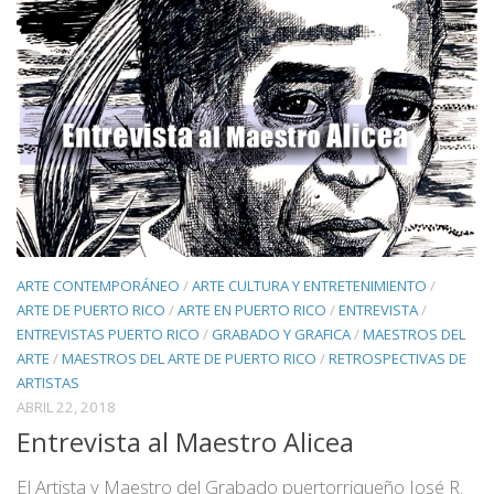
ARTE CONTEMPORÁNEO
/
ARTE CULTURA Y ENTRETENIMIENTO
/
ARTE DE PUERTO RICO
/
ARTE EN PUERTO RICO
/
ENTREVISTA
/
ENTREVISTAS PUERTO RICO
/
GRABADO Y GRAFICA
/
MAESTROS DEL
ARTE
/
MAESTROS DEL ARTE DE PUERTO RICO
/
RETROSPECTIVAS DE
ARTISTAS
ABRIL 22, 2018
Entrevista al Maestro Alicea
El Artista y Maestro del Grabado puertorriqueño José R.