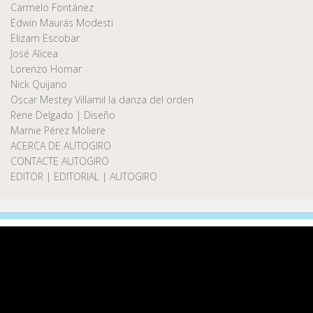
Carmelo Fontánez
Edwin Maurás Modesti
Elizam Escobar
José Alicea
Lorenzo Homar
Nick Quijano
Oscar Mestey Villamil la danza del orden
Rene Delgado | Diseño
Marnie Pérez Moliere
ACERCA DE AUTOGIRO
CONTACTE AUTOGIRO
EDITOR | EDITORIAL | AUTOGIRO