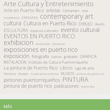
Arte Cultura y Entretenimiento
Arte en Puerto Rico
artistas
Certamen
cine
contemporary art
concurso
competencia
cultura
Cultura en Puerto Rico
DIBUJO
diseño
evento cultural
ESCULTURA
espacios culturales
EVENTOS EN PUERTO RICO
exhibicion
Exhibición
exhibiciones
exposiciones en puerto rico
exposición
fotografía
GRAFICA
grabado
Galerias
INSTALACION
Instituto de Cultura Puertorriqueña
La pintura de Puerto Rico
Libros
Liga de arte
MUSEOS
museo
literatura
museo de las americas
pintores de puerto rico
PINTURA
pintores puertorriqueños
pintura de puerto rico
publicaciones
Puerto Rico
MÁS