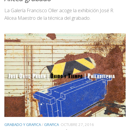
La Galería Francisco Oller acoge la exhibición José R.
Alicea Maestro de la técnica del grabado.
GRABADO Y GRAFICA
/
GRAFICA
OCTUBRE 27, 2016