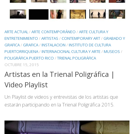
ARTE ACTUAL
/
ARTE CONTEMPORÁNEO
/
ARTE CULTURA Y
ENTRETENIMIENTO
/
ARTISTAS
/
CONTEMPORARY ART
/
GRABADO Y
GRAFICA
/
GRAFICA
/
INSTALACION
/
INSTITUTO DE CULTURA
PUERTORRIQUENA
/
INTERNACIONAL CULTURA Y ARTE
/
MUSEOS
/
POLIGRÁFICA PUERTO RICO
/
TRIENAL POLIGRÁFICA
OCTUBRE 15, 2015
Artistas en la Trienal Poligráfica |
Video Playlist
Un Playlist de videos y entrevistas de los artistas que
estarán participando en la Trienal Poligráfica 2015.