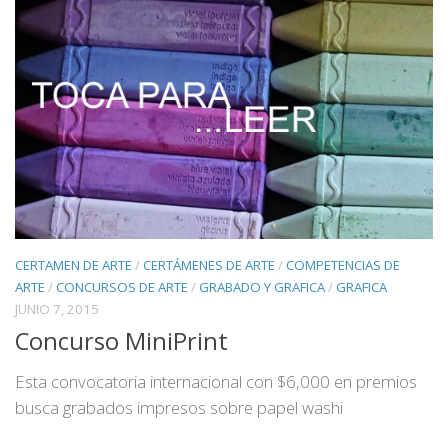
CERTAMEN DE ARTE
/
CERTÁMENES DE ARTE
/
COMPETENCIAS DE
ARTE
/
CONCURSOS DE ARTE
/
GRABADO Y GRAFICA
/
GRAFICA
JUNIO 7, 2015
Concurso MiniPrint
Esta convocatoria internacional con $6,000 en premios
busca grabados impresos sobre papel washi