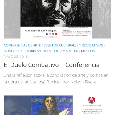
CONFERENCIAS DE ARTE
/
EVENTOS CULTURALES Y RECREATIVOS
/
MUSEO DE HISTORIA ANTROPOLOGIA Y ARTE PR
/
MUSEOS
MAYO 25, 2018
El Duelo Combativo | Conferencia
Una la reflexión sobre la conciliación de arte y política en
la obra del artista José R. Alicea por Nelson Rivera.