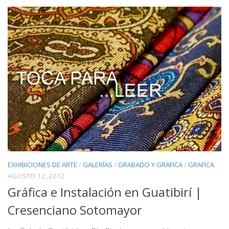
EXHIBICIONES DE ARTE
/
GALERÍAS
/
GRABADO Y GRAFICA
/
GRAFICA
AGOSTO 12, 2012
Gráfica e Instalación en Guatibirí |
Cresenciano Sotomayor