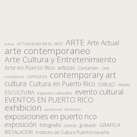
ARTE
Arte Actual
ACTUALIDAD EN EL ARTE
actual
arte contemporaneo
Arte Cultura y Entretenimiento
Arte en Puerto Rico
artistas
Certamen
cine
contemporary art
concurso
competencia
cultura
Cultura en Puerto Rico
DIBUJO
diseño
evento cultural
ESCULTURA
espacios culturales
EVENTOS EN PUERTO RICO
exhibicion
Exhibición
exhibiciones
exposiciones en puerto rico
exposición
fotografía
GRAFICA
grabado
Galerias
INSTALACION
Instituto de Cultura Puertorriqueña