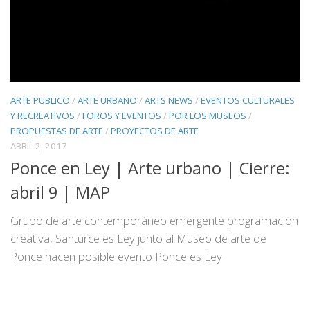
ARTE PUBLICO
/
ARTE URBANO
/
ARTS NEWS
/
EVENTOS CULTURALES
Y RECREATIVOS
/
FOROS Y EVENTOS
/
POR LOS MUSEOS
/
PROPUESTAS DE ARTE
/
PROYECTOS DE ARTE
ABRIL 2, 2017
Ponce en Ley | Arte urbano | Cierre:
abril 9 | MAP
Grupo de arte contemporáneo emergente programación
creativa, Santurce es Ley junto al Museo de arte de
Ponce hacen posible evento Ponce es Ley