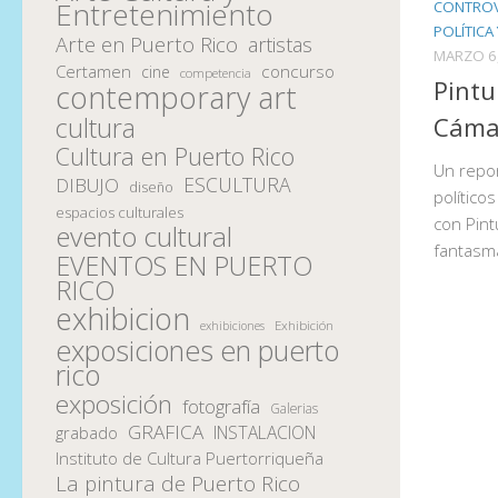
Entretenimiento
CONTROVE
POLÍTICA
Arte en Puerto Rico
artistas
MARZO 6
Certamen
concurso
cine
competencia
Pintu
contemporary art
Cáma
cultura
Cultura en Puerto Rico
Un repor
ESCULTURA
DIBUJO
diseño
político
espacios culturales
con Pin
evento cultural
fantasma
EVENTOS EN PUERTO
RICO
exhibicion
Exhibición
exhibiciones
exposiciones en puerto
rico
exposición
fotografía
Galerias
GRAFICA
INSTALACION
grabado
Instituto de Cultura Puertorriqueña
La pintura de Puerto Rico