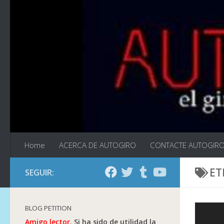
Saltar al contenido
Home
ACERCA DE AUTOGIRO
CONTACTE AUTOGIR
ET
SEGUIR:
BLOG PETITION
Amigo lector.
Si ha sido de utilidad la