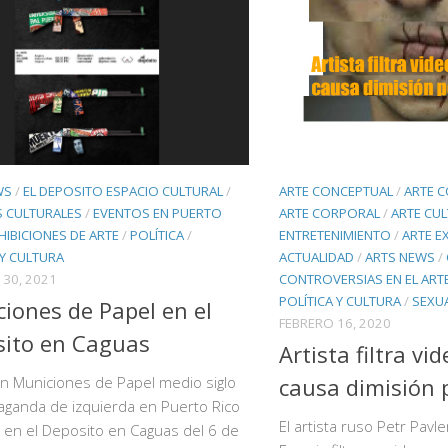
WS
/
EL DEPOSITO ESPACIO CULTURAL
/
ARTE CONCEPTUAL
/
ARTE 
S CULTURALES
/
EVENTOS EN PUERTO
ARTE CORPORAL
/
ARTE CUL
HIBICIONES DE ARTE
/
POLÍTICA
/
ENTRETENIMIENTO
/
ARTE E
 Y CULTURA
ACTUALIDAD
/
ARTS NEWS
/
30, 2021
CONTROVERSIAS EN EL ART
POLÍTICA Y CULTURA
/
SEXUA
iones de Papel en el
FEBRERO 16, 2020
ito en Caguas
Artista filtra vi
ón Municiones de Papel medio siglo
causa dimisión p
aganda de izquierda en Puerto Rico
El artista ruso Petr Pavl
en el Deposito en Caguas del 6 de