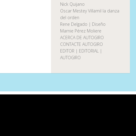
Nick Quijano
Oscar Mestey Villamil la danza
del orden
Rene Delgado | Diseño
Marnie Pérez Moliere
ACERCA DE AUTOGIRO
CONTACTE AUTOGIRO
EDITOR | EDITORIAL |
AUTOGIRO