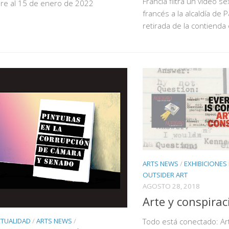
Francia filtra un video se
re al 15 de enero de 2022
francés a la alcaldía de
retirada de la contienda 
ARTS NEWS
/
EXHIBICIONES
OUTSIDER ART
AGOSTO 28, 2018
Arte y conspirac
CTUALIDAD
/
ARTS NEWS
/
Todo está conectado: Ar