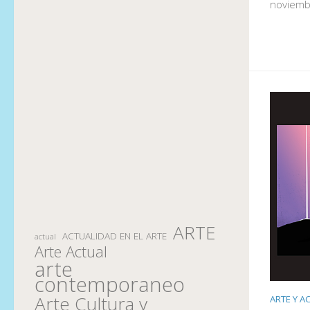
noviemb
ARTE
ACTUALIDAD EN EL ARTE
actual
Arte Actual
arte
contemporaneo
Arte Cultura y
ARTE Y A