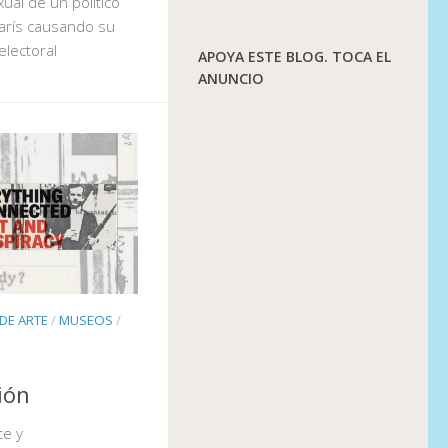
xual de un político
 París causando su
electoral
APOYA ESTE BLOG. TOCA EL
ANUNCIO
 DE ARTE
/
MUSEOS
/
ión
te y