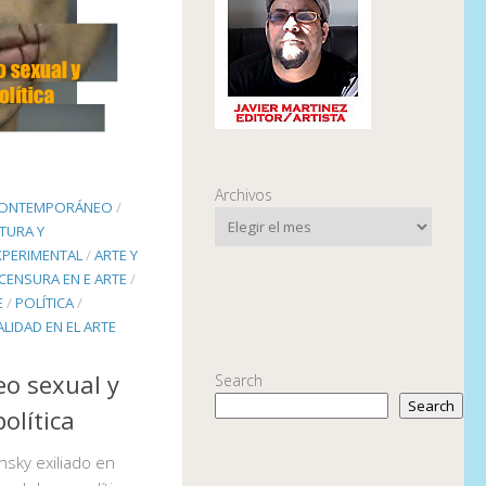
Archivos
CONTEMPORÁNEO
/
TURA Y
XPERIMENTAL
/
ARTE Y
CENSURA EN E ARTE
/
E
/
POLÍTICA
/
LIDAD EN EL ARTE
deo sexual y
Search
Search
olítica
ensky exiliado en