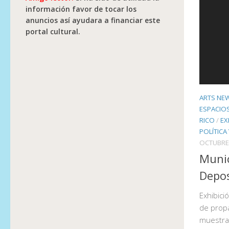
información favor de tocar los
anuncios así ayudara a financiar este
portal cultural.
ARTS NE
ESPACIO
RICO
/
EX
POLÍTICA
OCTUBRE 
Munic
Depos
Exhibici
de prop
muestra 