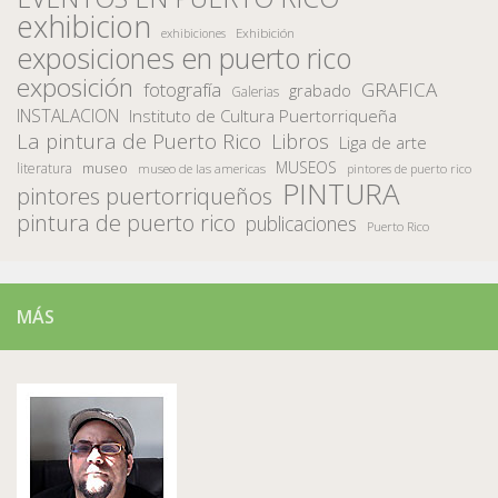
exhibicion
Exhibición
exhibiciones
exposiciones en puerto rico
exposición
fotografía
GRAFICA
grabado
Galerias
INSTALACION
Instituto de Cultura Puertorriqueña
La pintura de Puerto Rico
Libros
Liga de arte
MUSEOS
museo
literatura
museo de las americas
pintores de puerto rico
PINTURA
pintores puertorriqueños
pintura de puerto rico
publicaciones
Puerto Rico
MÁS