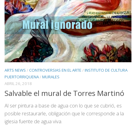
ARTS NEWS
/
CONTROVERSIAS EN EL ARTE
/
INSTITUTO DE CULTURA
PUERTORRIQUENA
/
MURALES
ABRIL 26, 2018
Salvable el mural de Torres Martinó
Al ser pintura a base de agua con lo que se cubrió, es
posible restaurarle, obligación que le corresponde a la
iglesia fuente de agua viva.