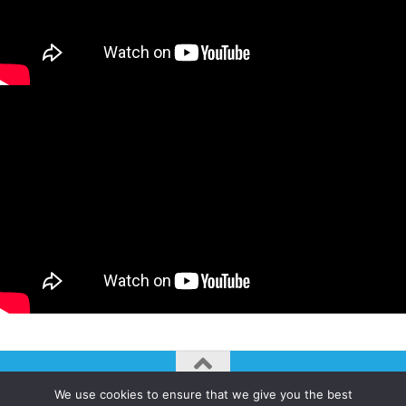
We use cookies to ensure that we give you the best
AUTOGIRO/el giro del arte actual © JAVIER MARTINEZ 2026. All