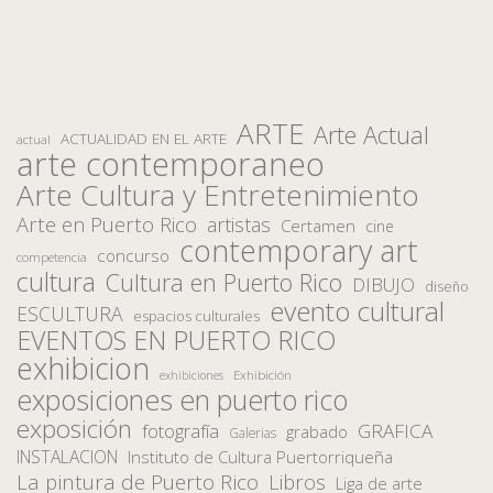
ARTE
Arte Actual
ACTUALIDAD EN EL ARTE
actual
arte contemporaneo
Arte Cultura y Entretenimiento
Arte en Puerto Rico
artistas
Certamen
cine
contemporary art
concurso
competencia
cultura
Cultura en Puerto Rico
DIBUJO
diseño
evento cultural
ESCULTURA
espacios culturales
EVENTOS EN PUERTO RICO
exhibicion
Exhibición
exhibiciones
exposiciones en puerto rico
exposición
fotografía
GRAFICA
grabado
Galerias
INSTALACION
Instituto de Cultura Puertorriqueña
La pintura de Puerto Rico
Libros
Liga de arte